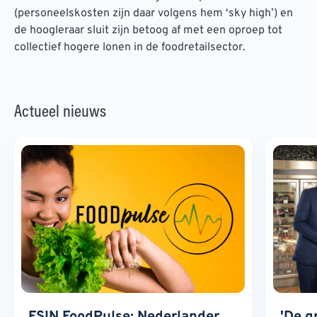
(personeelskosten zijn daar volgens hem ‘sky high’) en
de hoogleraar sluit zijn betoog af met een oproep tot
collectief hogere lonen in de foodretailsector.
Actueel nieuws
FSIN FoodPulse: Nederlander
'De g