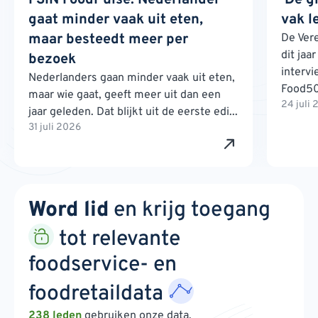
gaat minder vaak uit eten,
vak l
maar besteedt meer per
De Ver
dit jaa
bezoek
interv
Nederlanders gaan minder vaak uit eten,
Food500
maar wie gaat, geeft meer uit dan een
24 juli
jaar geleden. Dat blijkt uit de eerste edi...
31 juli 2026
Word lid
en krijg toegang
tot relevante
foodservice- en
foodretaildata
238 leden
gebruiken onze data.