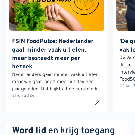
FSIN FoodPulse: Nederlander
'De g
gaat minder vaak uit eten,
vak l
maar besteedt meer per
De Ver
dit jaa
bezoek
interv
Nederlanders gaan minder vaak uit eten,
Food500
maar wie gaat, geeft meer uit dan een
24 juli
jaar geleden. Dat blijkt uit de eerste edi...
31 juli 2026
Word lid
en krijg toegang