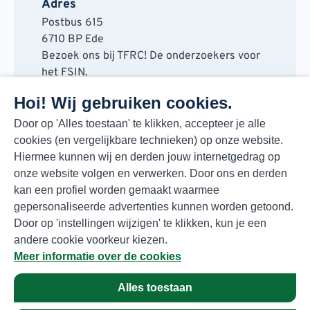
Adres
Postbus 615
6710 BP Ede
Bezoek ons bij TFRC! De onderzoekers voor
het FSIN.
Horaplantsoen 20
Hoi! Wij gebruiken cookies.
6717 LT Ede
Contact
Door op 'Alles toestaan' te klikken, accepteer je alle
cookies (en vergelijkbare technieken) op onze website.
088 730 48 00
Hiermee kunnen wij en derden jouw internetgedrag op
info@fsin.nl
onze website volgen en verwerken. Door ons en derden
Nieuwsbrief
kan een profiel worden gemaakt waarmee
Elke maand de beste insights en outlooks
gepersonaliseerde advertenties kunnen worden getoond.
voor de foodmarkt!
Door op 'instellingen wijzigen' te klikken, kun je een
Inschrijven
andere cookie voorkeur kiezen.
Meer informatie over de cookies
Alles toestaan
Privacyverklaring
© Copyright 2026 FSIN