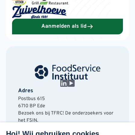
Aanmelden als lid
Adres
Postbus 615
6710 BP Ede
Bezoek ons bij TFRC! De onderzoekers voor
het FSIN.
Horaplantsoen 20
Hoi! Wij gebruiken cookies.