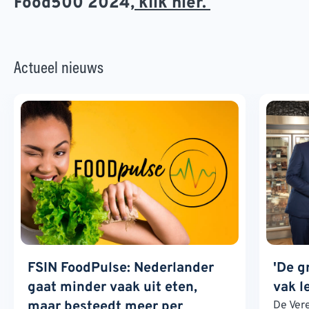
Food500 2024,
klik hier.
Actueel nieuws
FSIN FoodPulse: Nederlander
'De g
gaat minder vaak uit eten,
vak l
maar besteedt meer per
De Ver