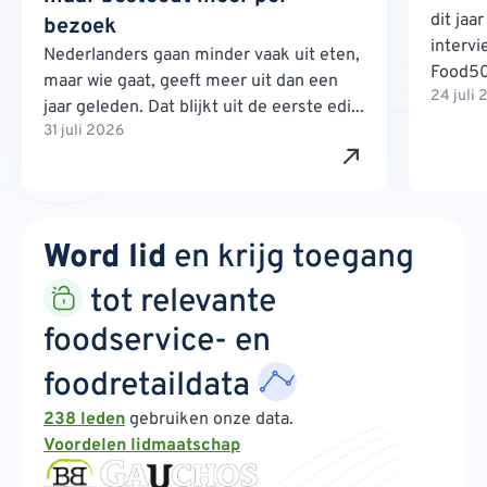
dit jaa
bezoek
interv
Nederlanders gaan minder vaak uit eten,
Food500
maar wie gaat, geeft meer uit dan een
24 juli
jaar geleden. Dat blijkt uit de eerste edi...
31 juli 2026
Word lid
en krijg toegang
tot relevante
foodservice- en
foodretaildata
238 leden
gebruiken onze data.
Voordelen lidmaatschap