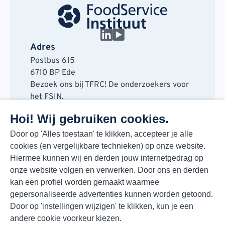
Adres
Postbus 615
6710 BP Ede
Bezoek ons bij TFRC! De onderzoekers voor
het FSIN.
Horaplantsoen 20
Hoi! Wij gebruiken cookies.
6717 LT Ede
Contact
Door op 'Alles toestaan' te klikken, accepteer je alle
cookies (en vergelijkbare technieken) op onze website.
088 730 48 00
Hiermee kunnen wij en derden jouw internetgedrag op
info@fsin.nl
onze website volgen en verwerken. Door ons en derden
Nieuwsbrief
kan een profiel worden gemaakt waarmee
Elke maand de beste insights en outlooks
gepersonaliseerde advertenties kunnen worden getoond.
voor de foodmarkt!
Door op 'instellingen wijzigen' te klikken, kun je een
Inschrijven
andere cookie voorkeur kiezen.