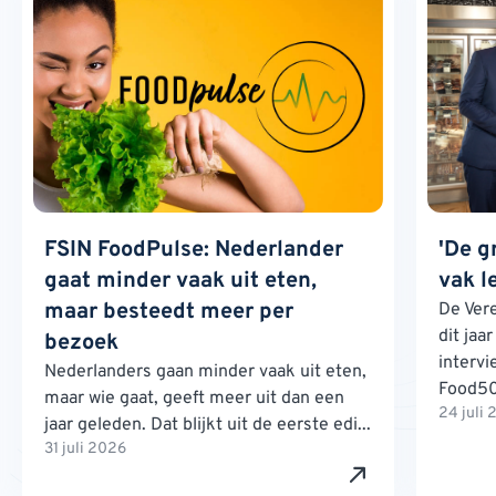
FSIN FoodPulse: Nederlander
'De g
gaat minder vaak uit eten,
vak l
maar besteedt meer per
De Ver
dit jaa
bezoek
interv
Nederlanders gaan minder vaak uit eten,
Food500
maar wie gaat, geeft meer uit dan een
24 juli
jaar geleden. Dat blijkt uit de eerste edi...
31 juli 2026