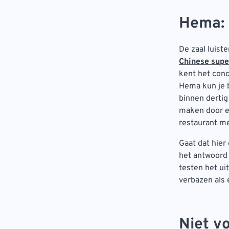
Hema: 
De zaal luist
Chinese sup
kent het conc
Hema kun je b
binnen dertig 
maken door e
restaurant m
Gaat dat hier
het antwoord 
testen het ui
verbazen als 
Niet v