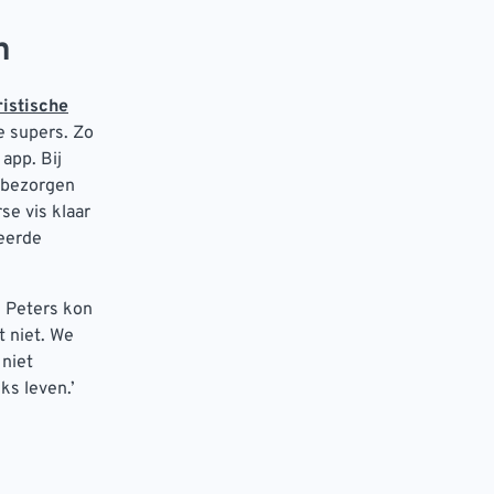
n
ristische
e supers. Zo
app. Bij
n bezorgen
se vis klaar
seerde
. Peters kon
t niet. We
 niet
ks leven.’