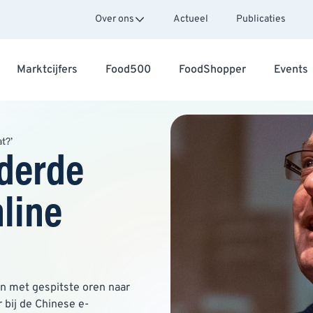
Over ons
Actueel
Publicaties
Marktcijfers
Food500
FoodShopper
Events
t?’
 derde
nline
n met gespitste oren naar
 bij de Chinese e-