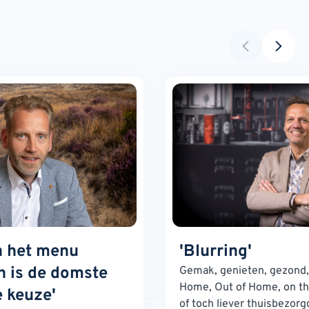
n het menu
'Blurring'
 is de domste
Gemak, genieten, gezond, 
Home, Out of Home, on th
 keuze'
of toch liever thuisbezorg