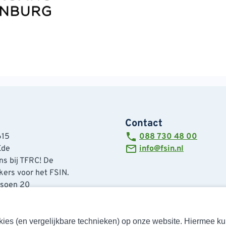
Contact
615
088 730 48 00
Ede
info@fsin.nl
s bij TFRC! De
ers voor het FSIN.
tsoen 20
de
cookies (en vergelijkbare technieken) op onze website. Hiermee 