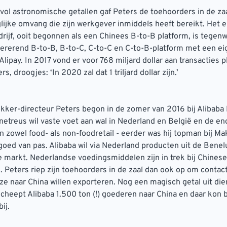
ol astronomische getallen gaf Peters de toehoorders in de za
lijke omvang die zijn werkgever inmiddels heeft bereikt. Het e
jf, ooit begonnen als een Chinees B-to-B platform, is tegen
ererend B-to-B, B-to-C, C-to-C en C-to-B-platform met een ei
Alipay. In 2017 vond er voor 768 miljard dollar aan transacties p
s, droogjes: ‘In 2020 zal dat 1 triljard dollar zijn.’
kker-directeur Peters begon in de zomer van 2016 bij Alibaba
netreus wil vaste voet aan wal in Nederland en België en de e
n zowel food- als non-foodretail - eerder was hij topman bij Mak
goed van pas. Alibaba wil via Nederland producten uit de Bene
 markt. Nederlandse voedingsmiddelen zijn in trek bij Chinese
Peters riep zijn toehoorders in de zaal dan ook op om conta
ze naar China willen exporteren. Nog een magisch getal uit di
scheept Alibaba 1.500 ton (!) goederen naar China en daar kon 
ij.