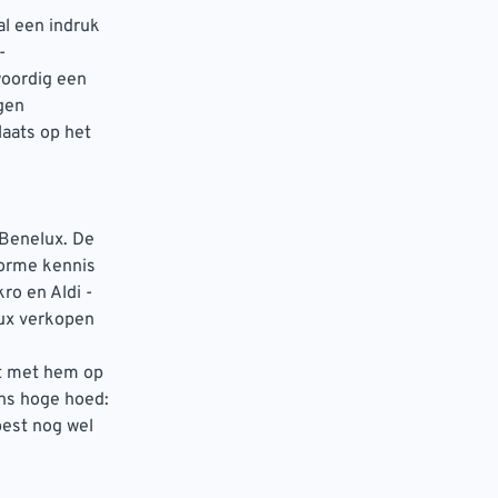
al een indruk
-
woordig een
gen
laats op het
 Benelux. De
norme kennis
ro en Aldi -
lux verkopen
ct met hem op
ens hoge hoed:
best nog wel