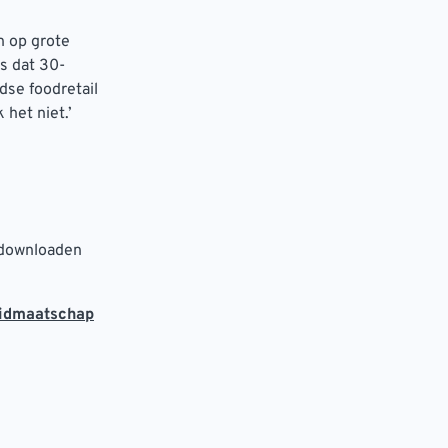
n op grote
ls dat 30-
dse foodretail
 het niet.’
 downloaden
lidmaatschap