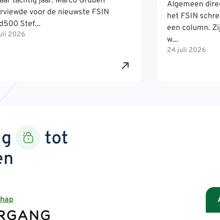
jaar tachtig jaar. Marco Gruben
Algemeen direc
erviewde voor de nieuwste FSIN
het FSIN schre
d500 Stef...
een column. Zij
uli 2026
w...
24 juli 2026
ng
tot
en
chap