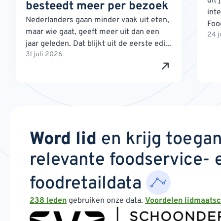
dit 
besteedt meer per bezoek
int
Nederlanders gaan minder vaak uit eten,
Foo
maar wie gaat, geeft meer uit dan een
24 j
jaar geleden. Dat blijkt uit de eerste edi...
31 juli 2026
Word lid
en krijg toega
relevante foodservice- 
foodretaildata
238 leden
gebruiken onze data.
Voordelen lidmaats