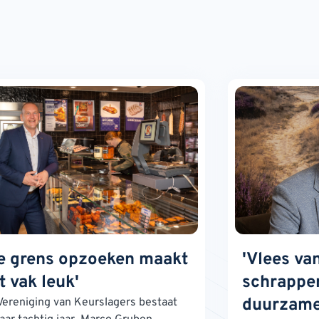
e grens opzoeken maakt
'Vlees va
t vak leuk'
schrappen
duurzame
Vereniging van Keurslagers bestaat