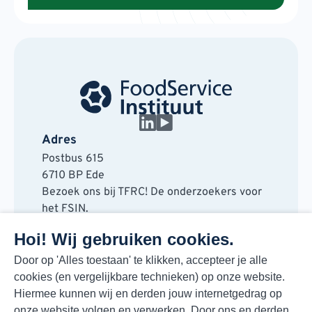
Adres
Postbus 615
6710 BP Ede
Bezoek ons bij TFRC! De onderzoekers voor
het FSIN.
Horaplantsoen 20
Hoi! Wij gebruiken cookies.
6717 LT Ede
Contact
Door op 'Alles toestaan' te klikken, accepteer je alle
cookies (en vergelijkbare technieken) op onze website.
088 730 48 00
Hiermee kunnen wij en derden jouw internetgedrag op
info@fsin.nl
onze website volgen en verwerken. Door ons en derden