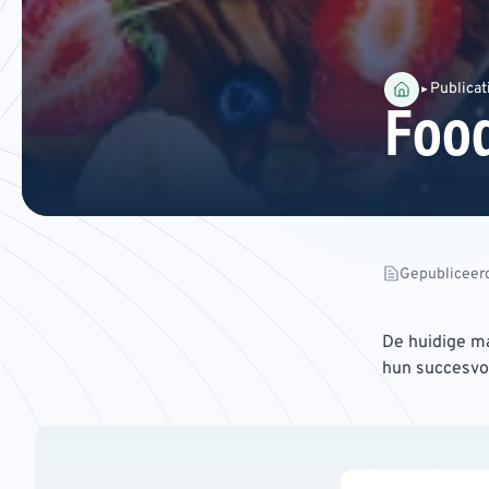
Publicat
Food
Gepubliceerd
De huidige m
hun succesvo