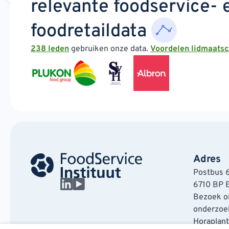
relevante foodservice- 
foodretaildata
238 leden
gebruiken onze data.
Voordelen lidmaats
Adres
Postbus 
6710 BP 
Bezoek on
onderzoek
Horaplan