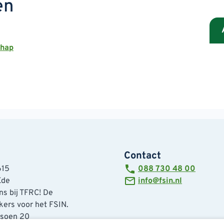
en
chap
Contact
615
088 730 48 00
Ede
info@fsin.nl
s bij TFRC! De
ers voor het FSIN.
tsoen 20