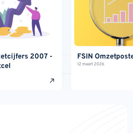
tcijfers 2007 -
FSIN Omzetpost
cel
12 maart 2026