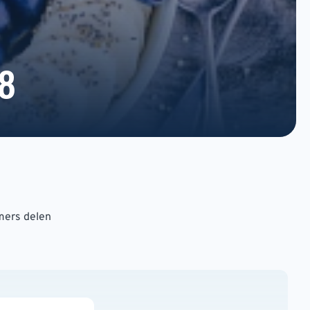
18
mers delen