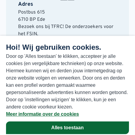
Adres
Postbus 615
6710 BP Ede
Bezoek ons bij TFRC! De onderzoekers voor
het FSIN.
Horaplantsoen 20
Hoi! Wij gebruiken cookies.
6717 LT Ede
Contact
Door op 'Alles toestaan' te klikken, accepteer je alle
cookies (en vergelijkbare technieken) op onze website.
088 730 48 00
Hiermee kunnen wij en derden jouw internetgedrag op
info@fsin.nl
onze website volgen en verwerken. Door ons en derden
Nieuwsbrief
kan een profiel worden gemaakt waarmee
Elke maand de beste insights en outlooks
gepersonaliseerde advertenties kunnen worden getoond.
voor de foodmarkt!
Door op 'instellingen wijzigen' te klikken, kun je een
Inschrijven
andere cookie voorkeur kiezen.
Meer informatie over de cookies
Alles toestaan
Privacyverklaring
© Copyright 2026 FSIN