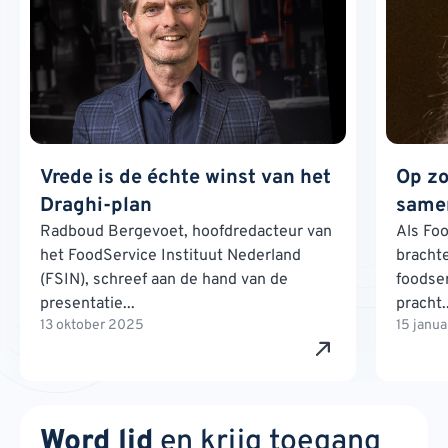
Vrede is de échte winst van het
Op zo
Draghi-plan
samen
Radboud Bergevoet, hoofdredacteur van
Als Foo
het FoodService Instituut Nederland
brachte
(FSIN), schreef aan de hand van de
foodse
presentatie...
pracht..
13 oktober 2025
15 janu
Word lid
en krijg toegang