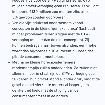
Foodservice door de BTW-stijging slechts €90
miljoen omzetverhoging gaan realiseren. Terwijl dat
in theorie €130 miljoen zou moeten zijn, als ze die
3% gewoon zouden doorvoeren.
Van die vijftigduizend ondernemers vooral
concepten in de kleine ‘gemakshoreca’ (fastfood)
minder problemen zullen krijgen met de BTW-
verhoging (minder dan de niet-concepten). Zij
kunnen bedragen naar boven afronden; een frietje
wordt dan bijvoorbeeld 10 eurocent duurder, dat
pikt de consument moeiteloos.
Met name kleine horecaondernemers
rendementspijn zullen ondervinden. Ze zullen niet
alleen minder in staat zijn de BTW-verhoging door
te voeren; hun omzet stond al onder druk, omdat de
groei van het vierkante meters al langer geen
gelijke tred hield met de stijging van den
consumentenomzet in de horeca.