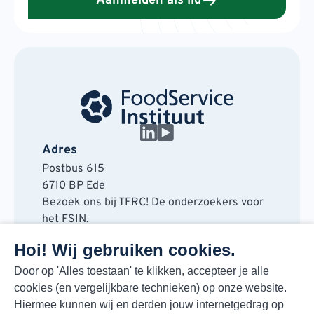
Aanmelden als lid
Adres
Postbus 615
6710 BP Ede
Bezoek ons bij TFRC! De onderzoekers voor
het FSIN.
Horaplantsoen 20
Hoi! Wij gebruiken cookies.
6717 LT Ede
Contact
Door op 'Alles toestaan' te klikken, accepteer je alle
cookies (en vergelijkbare technieken) op onze website.
088 730 48 00
Hiermee kunnen wij en derden jouw internetgedrag op
info@fsin.nl