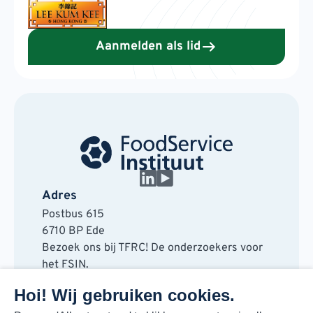
Aanmelden als lid
Adres
Postbus 615
6710 BP Ede
Bezoek ons bij TFRC! De onderzoekers voor
het FSIN.
Horaplantsoen 20
Hoi! Wij gebruiken cookies.
6717 LT Ede