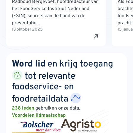
Radboud Bergevoet, hoofdredacteur van
Als Foo
het FoodService Instituut Nederland
brachte
(FSIN), schreef aan de hand van de
foodse
presentatie...
pracht..
13 oktober 2025
15 janu
Word lid
en krijg toegang
tot relevante
foodservice- en
foodretaildata
238 leden
gebruiken onze data.
Voordelen lidmaatschap