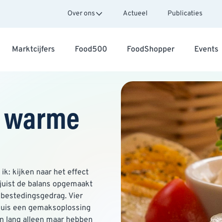
Over ons
Actueel
Publicaties
Marktcijfers
Food500
FoodShopper
Events
n warme
ik: kijken naar het effect
ojuist de balans opgemaakt
bestedingsgedrag. Vier
thuis een gemaksoplossing
n lang alleen maar hebben