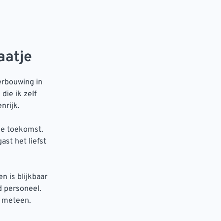
aatje
erbouwing in
die ik zelf
nrijk.
de toekomst.
ast het liefst
n is blijkbaar
d personeel.
et meteen.