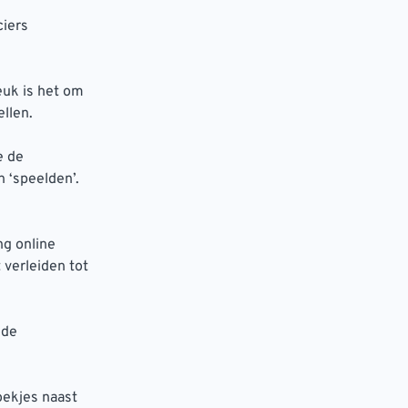
ciers
euk is het om
llen.
e de
 ‘speelden’.
ng online
 verleiden tot
 de
oekjes naast