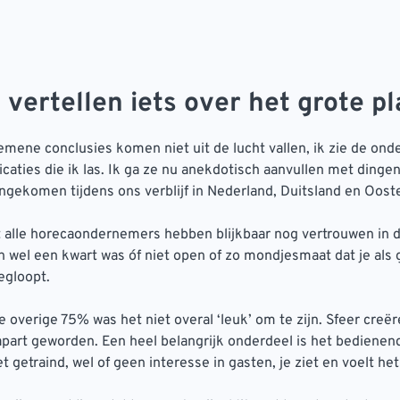
 vertellen iets over het grote pl
mene conclusies komen niet uit de lucht vallen, ik zie de ond
icaties die ik las. Ik ga ze nu anekdotisch aanvullen met dingen 
gekomen tijdens ons verblijf in Nederland, Duitsland en Ooste
t alle horecaondernemers hebben blijkbaar nog vertrouwen in 
 wel een kwart was óf niet open of zo mondjesmaat dat je als g
egloopt.
e overige 75% was het niet overal ‘leuk’ om te zijn. Sfeer creëre
apart geworden. Een heel belangrijk onderdeel is het bedienen
et getraind, wel of geen interesse in gasten, je ziet en voelt h