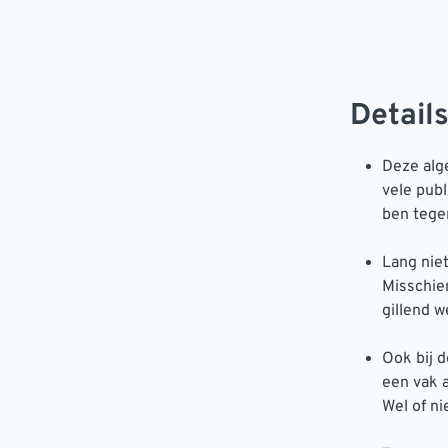
Details
Deze alge
vele publ
ben tegen
Lang nie
Misschien
gillend w
Ook bij d
een vak 
Wel of ni