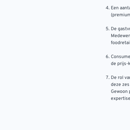
Een aant
(premium
De gastvr
Medewerke
foodretai
Consumen
de prijs
De rol va
deze zes
Gewoon pr
expertis