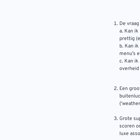
De vraag 
a. Kan ik
prettig (
b. Kan i
menu’s e
c. Kan i
overheid 
Een groot
buitenluc
(‘weathe
Grote su
scoren o
luxe ass