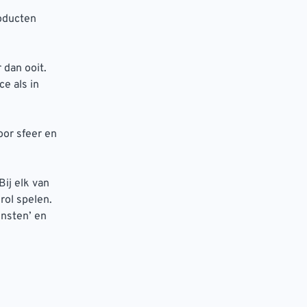
oducten
 dan ooit.
e als in
oor sfeer en
Bij elk van
rol spelen.
ensten’ en