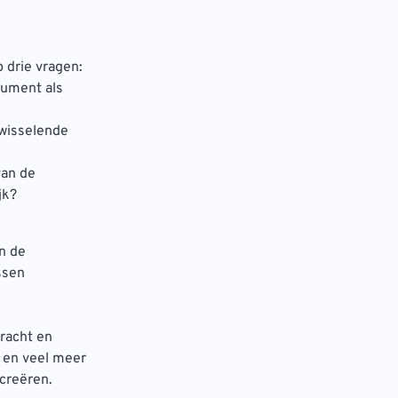
p drie vragen:
nsument als
 wisselende
van de
jk?
in de
ssen
racht en
 en veel meer
creëren.