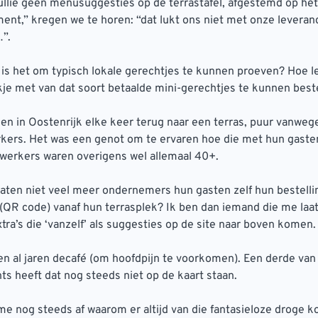
ullie geen menusuggesties op de terrastafel, afgestemd op het
nt,” kregen we te horen: “dat lukt ons niet met onze leveran
”.
 is het om typisch lokale gerechtjes te kunnen proeven? Hoe l
je met van dat soort betaalde mini-gerechtjes te kunnen beste
en in Oostenrijk elke keer terug naar een terras, puur vanweg
ers. Het was een genot om te ervaren hoe die met hun gasten
erkers waren overigens wel allemaal 40+.
aten niet veel meer ondernemers hun gasten zelf hun bestelli
(QR code) vanaf hun terrasplek? Ik ben dan iemand die me laat
extra’s die ‘vanzelf’ als suggesties op de site naar boven komen.
en al jaren decafé (om hoofdpijn te voorkomen). Een derde van
ts heeft dat nog steeds niet op de kaart staan.
me nog steeds af waarom er altijd van die fantasieloze droge k