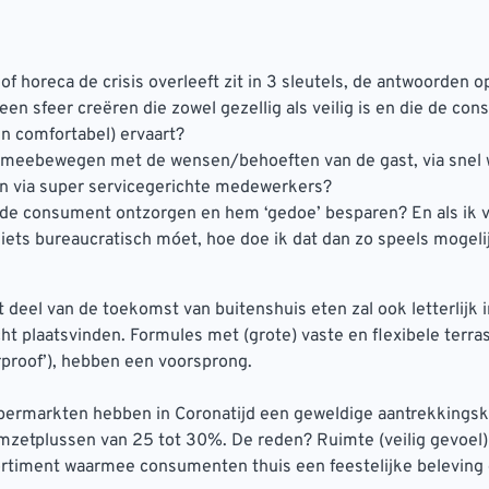
of horeca de crisis overleeft zit in 3 sleutels, de antwoorden o
 een sfeer creëren die zowel gezellig als veilig is en die de co
en comfortabel) ervaart?
k meebewegen met de wensen/behoeften van de gast, via snel
n via super servicegerichte medewerkers?
k de consument ontzorgen en hem ‘gedoe’ besparen? En als ik 
iets bureaucratisch móet, hoe doe ik dat dan zo speels mogeli
 deel van de toekomst van buitenshuis eten zal ook letterlijk 
ht plaatsvinden. Formules met (grote) vaste en flexibele terra
rproof’), hebben een voorsprong.
permarkten hebben in Coronatijd een geweldige aantrekkingsk
mzetplussen van 25 tot 30%. De reden? Ruimte (veilig gevoel)
ortiment waarmee consumenten thuis een feestelijke beleving 