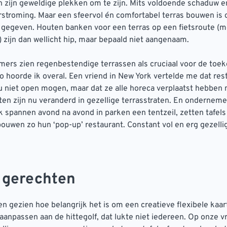
n zijn geweldige plekken om te zijn. Mits voldoende schaduw e
rstroming. Maar een sfeervol én comfortabel terras bouwen is 
 gegeven. Houten banken voor een terras op een fietsroute (
) zijn dan wellicht hip, maar bepaald niet aangenaam.
ers zien regenbestendige terrassen als cruciaal voor de toe
o hoorde ik overal. Een vriend in New York vertelde me dat res
 niet open mogen, maar dat ze alle horeca verplaatst hebben n
ten zijn nu veranderd in gezellige terrasstraten. En ondernem
 spannen avond na avond in parken een tentzeil, zetten tafels
ouwen zo hun ‘pop-up’ restaurant. Constant vol en erg gezellig,
 gerechten
 gezien hoe belangrijk het is om een creatieve flexibele kaar
aanpassen aan de hittegolf, dat lukte niet iedereen. Op onze 