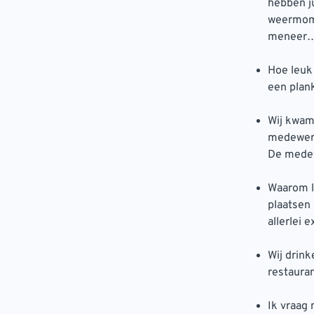
hebben j
weermome
meneer…
Hoe leuk
een plank
Wij kwam
medewerk
De medew
Waarom l
plaatsen 
allerlei 
Wij drink
restauran
Ik vraag 