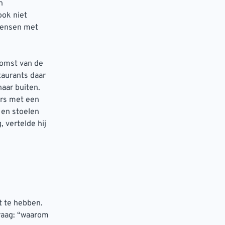
n
ook niet
mensen met
komst van de
taurants daar
aar buiten.
ers met een
 en stoelen
 vertelde hij
t te hebben.
vraag: “waarom