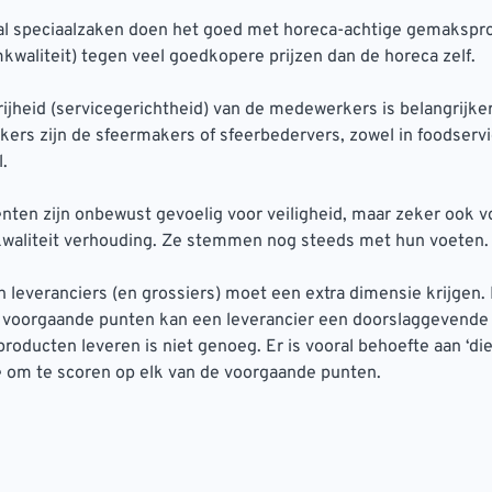
al speciaalzaken doen het goed met horeca-achtige gemakspr
kwaliteit) tegen veel goedkopere prijzen dan de horeca zelf.
ijheid (servicegerichtheid) van de medewerkers is belangrijker
rs zijn de sfeermakers of sfeerbedervers, zowel in foodservic
l.
ten zijn onbewust gevoelig voor veiligheid, maar zeker ook v
-kwaliteit verhouding. Ze stemmen nog steeds met hun voeten.
n leveranciers (en grossiers) moet een extra dimensie krijgen. 
 voorgaande punten kan een leverancier een doorslaggevende 
oducten leveren is niet genoeg. Er is vooral behoefte aan ‘di
e om te scoren op elk van de voorgaande punten.