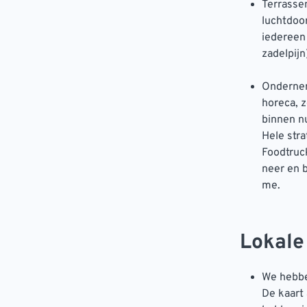
Terrasse
luchtdoo
iedereen
zadelpijn
Ondernem
horeca, z
binnen nu
Hele stra
Foodtruck
neer en b
me.
Lokale
We hebben
De kaart 