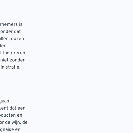
ernemers is
zonder dat
llen, dozen
den
t factureren,
niet zonder
nistratie.
 gaan
kent dat een
roducten en
or de wijn, de
ognaise en