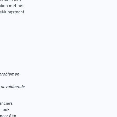
bben met het
dekkingstocht
rnproblemen
 onvoldoende
anciers
h ook
 maar één