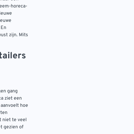
steem-horeca-
nieuwe
nieuwe
 En
ust zijn. Mits
tailers
igen gang
ca ziet een
n aanvoelt hoe
rten
 niet te veel
t gezien of