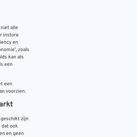
niet alle
r instore
iency en
nomie’, zoals
lds kan als
ls een
et een
an voorzien.
arkt
geschikt zijn
n dat ook
ren en geen