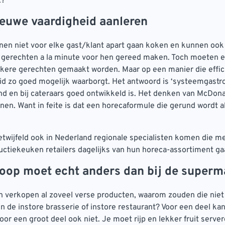
t?
ieuwe vaardigheid aanleren
nen niet voor elke gast/klant apart gaan koken en kunnen ook 
 gerechten a la minute voor hen gereed maken. Toch moeten e
kkere gerechten gemaakt worden. Maar op een manier die effic
d zo goed mogelijk waarborgt. Het antwoord is ‘systeemgastro
and en bij cateraars goed ontwikkeld is. Het denken van McDona
nen. Want in feite is dat een horecaformule die gerund wordt a
etwijfeld ook in Nederland regionale specialisten komen die m
uctiekeuken retailers dagelijks van hun horeca-assortiment ga
koop moet echt anders dan bij de superm
verkopen al zoveel verse producten, waarom zouden die niet 
in de instore brasserie of instore restaurant? Voor een deel ka
oor een groot deel ook niet. Je moet rijp en lekker fruit serve