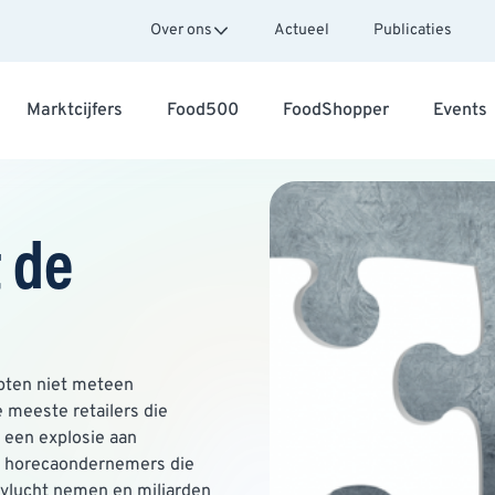
Over ons
Actueel
Publicaties
Marktcijfers
Food500
FoodShopper
Events
t de
pten niet meteen
e meeste retailers die
een explosie aan
or horecaondernemers die
e vlucht nemen en miljarden