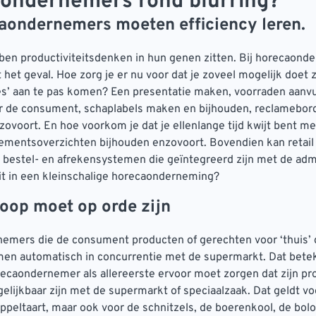
ondernemers rond blurring?
aondernemers moeten efficiency leren.
ben productiviteitsdenken in hun genen zitten. Bij horecaond
t het geval. Hoe zorg je er nu voor dat je zoveel mogelijk doet 
es’ aan te pas komen? Een presentatie maken, voorraden aanvu
r de consument, schaplabels maken en bijhouden, reclamebor
zovoort. En hoe voorkom je dat je ellenlange tijd kwijt bent me
ementsoverzichten bijhouden enzovoort. Bovendien kan retail 
bestel- en afrekensystemen die geïntegreerd zijn met de admi
it in een kleinschalige horecaonderneming?
koop moet op orde zijn
emers die de consument producten of gerechten voor ‘thuis’
en automatisch in concurrentie met de supermarkt. Dat bete
ecaondernemer als allereerste ervoor moet zorgen dat zijn p
gelijkbaar zijn met de supermarkt of speciaalzaak. Dat geldt vo
appeltaart, maar ook voor de schnitzels, de boerenkool, de bol