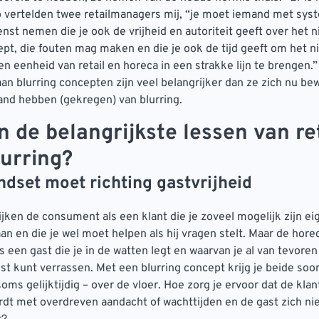
o vertelden twee retailmanagers mij, “je moet iemand met sy
ienst nemen die je ook de vrijheid en autoriteit geeft over het 
ept, die fouten mag maken en die je ook de tijd geeft om het 
en eenheid van retail en horeca in een strakke lijn te brengen.”
aan blurring concepten zijn veel belangrijker dan ze zich nu bew
and hebben (gekregen) van blurring.
n de belangrijkste lessen van re
lurring?
ndset moet richting gastvrijheid
ijken de consument als een klant die je zoveel mogelijk zijn e
an en die je wel moet helpen als hij vragen stelt. Maar de hore
 een gast die je in de watten legt en waarvan je al van tevore
st kunt verrassen. Met een blurring concept krijg je beide soo
ms gelijktijdig – over de vloer. Hoe zorg je ervoor dat de klant
rdt met overdreven aandacht of wachttijden en de gast zich nie