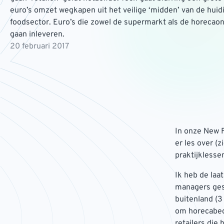
euro’s omzet wegkapen uit het veilige ‘midden’ van de huid
foodsector. Euro’s die zowel de supermarkt als de horecao
gaan inleveren.
20 februari 2017
In onze New F
er les over (
praktijklesse
Ik heb de laa
managers gesp
buitenland (3
om horecabed
retailers die