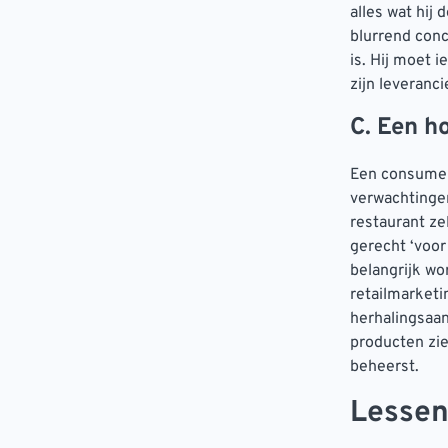
alles wat hij
blurrend conc
is. Hij moet 
zijn leveranci
C. Een h
Een consument
verwachtingen
restaurant ze
gerecht ‘voor
belangrijk w
retailmarketi
herhalingsaan
producten zie
beheerst.
Lessen