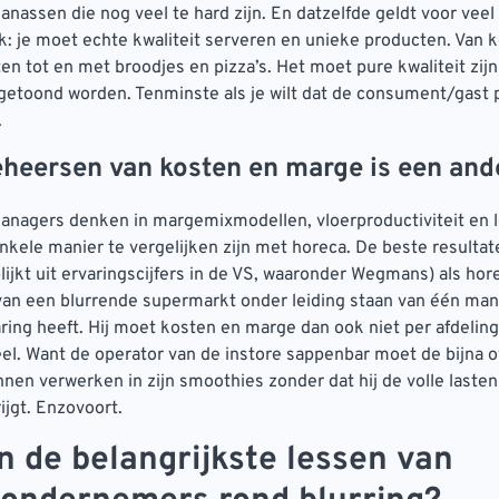
anassen die nog veel te hard zijn. En datzelfde geldt voor veel
: je moet echte kwaliteit serveren en unieke producten. Van ko
ten tot en met broodjes en pizza’s. Het moet pure kwaliteit zijn
 getoond worden. Tenminste als je wilt dat de consument/gast p
.
eheersen van kosten en marge is een and
nagers denken in margemixmodellen, vloerproductiviteit en 
nkele manier te vergelijken zijn met horeca. De beste resulta
lijkt uit ervaringscijfers in de VS, waaronder Wegmans) als hor
van een blurrende supermarkt onder leiding staan van één man
ring heeft. Hij moet kosten en marge dan ook niet per afdelin
el. Want de operator van de instore sappenbar moet de bijna o
nen verwerken in zijn smoothies zonder dat hij de volle laste
ijgt. Enzovoort.
jn de belangrijkste lessen van