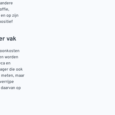
 andere
ffie,
 en op zijn
ositief
er vak
loonkosten
ten worden
eca en
ager die ook
g meten, maar
verrijpe
n daarvan op