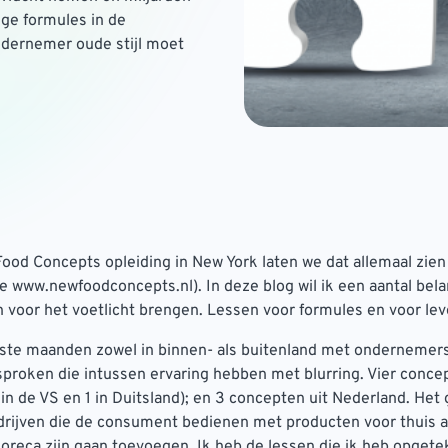
ige formules in de
ndernemer oude stijl moet
ood Concepts opleiding in New York laten we dat allemaal zie
zie www.newfoodconcepts.nl). In deze blog wil ik een aantal bela
n voor het voetlicht brengen. Lessen voor formules en voor lev
tste maanden zowel in binnen- als buitenland met ondernemer
roken die intussen ervaring hebben met blurring. Vier concep
 in de VS en 1 in Duitsland); en 3 concepten uit Nederland. Het
rijven die de consument bedienen met producten voor thuis 
 horeca zijn gaan toevoegen. Ik heb de lessen die ik heb opget