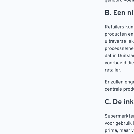
gehoord voel
B. Een n
Retailers kun
producten en
ultraverse le
processnelhei
dat in Duitsl
voorbeeld die
retailer.
Er zullen ong
centrale prod
C. De in
Supermarkten 
voor gebruik 
prima, maar v