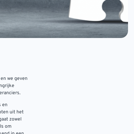
n en we geven
ngrijke
eranciers.
s en
ten uit het
 gaat zowel
als om
ekend in een