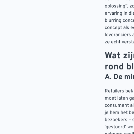
oplossing”, z
ervaring in d
blurring conc
concept als e
leveranciers 
ze echt verst
Wat zij
rond b
A. De mi
Retailers bek
moet laten ga
consument als
je hem het be
bezoekers – so
‘gestoord’ wo