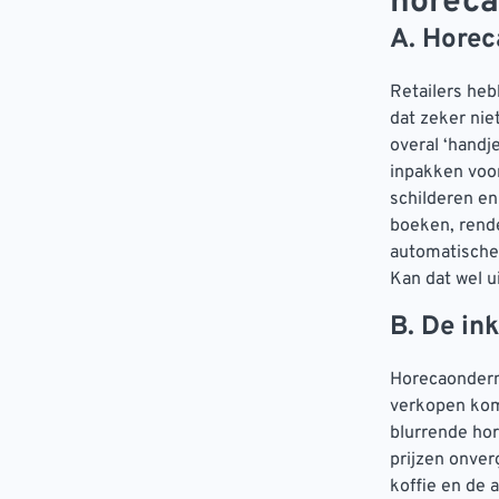
horeca
A. Horec
Retailers heb
dat zeker nie
overal ‘handj
inpakken voo
schilderen en
boeken, rend
automatische 
Kan dat wel u
B. De in
Horecaondern
verkopen kom
blurrende hor
prijzen onver
koffie en de 