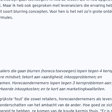
. Maar ik heb ook gesproken met leveranciers die ervaring he
it soort blurring concepten. Voor hen is het net zo’n grote ont
ormules.
etailers die gaan blurren (horeca toevoegen) lopen tegen 4 ke
re mindset; tekort aan vaardigheid; inkoopproblemen; en
emen. Horecaondernemers lopen tegen 3 kernproblemen aan:
erkeerde inkoopkosten; en te kort aan marketingkwaliteiten.
grijkste ‘fout’ die zowel retailers, horecaondernemers als lever
 onderschatten van het ambacht van de ander. Hoe goed ze zic
ereid te hebben, ze komen van de koude kermis thuis. “Er is