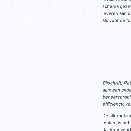
schema gezet
leveren aan d
als voor de f
Bijschrift: R
aan: een ande
beheersprobl
efficiency; v
De allerbelan
maken is het
dachten voorb