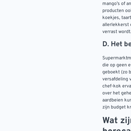
mango’s of an
producten ook
koekjes, taar
allerlekkerst
verrast wordt
D. Het b
Supermarktma
die op geen e
geboekt (zo b
versafdeling 
chef-kok erva
over het gehe
aardbeien kun
zijn budget kr
Wat zi