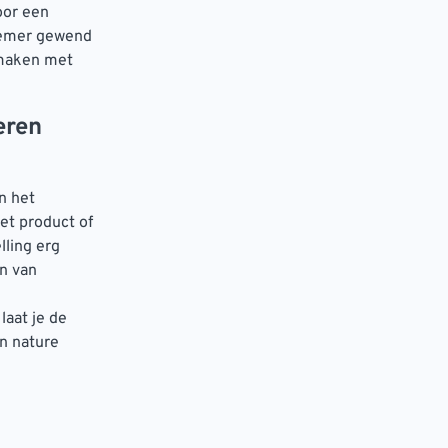
oor een
rnemer gewend
n maken met
eren
n het
et product of
lling erg
n van
laat je de
an nature