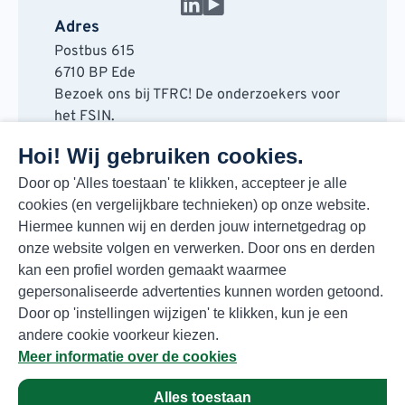
Adres
Postbus 615
6710 BP Ede
Bezoek ons bij TFRC! De onderzoekers voor
het FSIN.
Horaplantsoen 20
Hoi! Wij gebruiken cookies.
6717 LT Ede
Contact
Door op 'Alles toestaan' te klikken, accepteer je alle
cookies (en vergelijkbare technieken) op onze website.
088 730 48 00
Hiermee kunnen wij en derden jouw internetgedrag op
info@fsin.nl
onze website volgen en verwerken. Door ons en derden
Nieuwsbrief
kan een profiel worden gemaakt waarmee
Elke maand de beste insights en outlooks
gepersonaliseerde advertenties kunnen worden getoond.
voor de foodmarkt!
Door op 'instellingen wijzigen' te klikken, kun je een
Inschrijven
andere cookie voorkeur kiezen.
Meer informatie over de cookies
Alles toestaan
Privacyverklaring