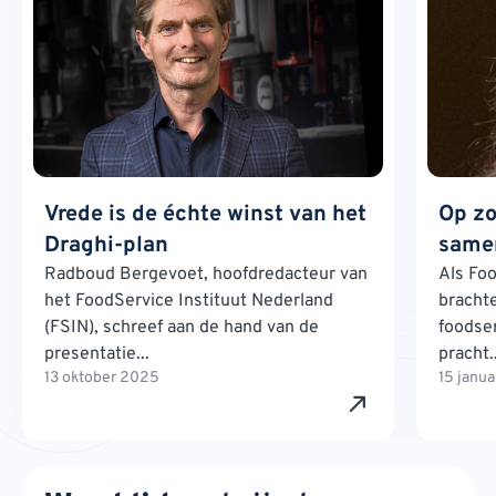
Vrede is de échte winst van het
Op zo
Draghi-plan
samen
Radboud Bergevoet, hoofdredacteur van
Als Foo
het FoodService Instituut Nederland
brachte
(FSIN), schreef aan de hand van de
foodse
presentatie...
pracht..
13 oktober 2025
15 janu