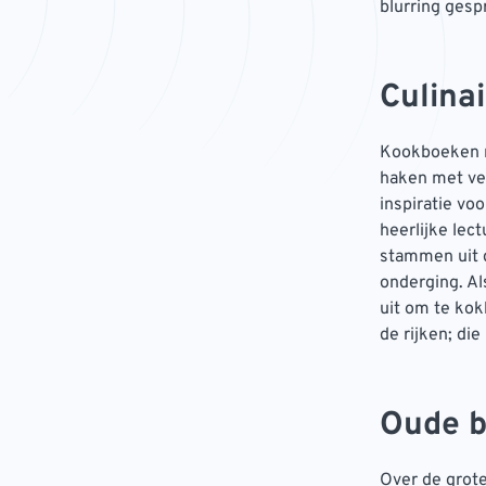
blurring gesp
Culina
Kookboeken m
haken met ve
inspiratie vo
heerlijke lect
stammen uit 
onderging. Al
uit om te kok
de rijken; di
Oude b
Over de grote