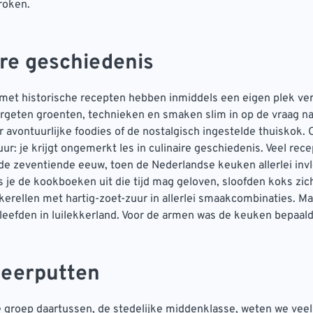
roken.
ire geschiedenis
et historische recepten hebben inmiddels een eigen plek ver
rgeten groenten, technieken en smaken slim in op de vraag n
or avontuurlijke foodies of de nostalgisch ingestelde thuiskok. 
uur: je krijgt ongemerkt les in culinaire geschiedenis. Veel rec
de zeventiende eeuw, toen de Nederlandse keuken allerlei inv
s je de kookboeken uit die tijd mag geloven, sloofden koks zi
kerellen met hartig-zoet-zuur in allerlei smaakcombinaties. Ma
e leefden in luilekkerland. Voor de armen was de keuken bepaal
eerputten
 groep daartussen, de stedelijke middenklasse, weten we veel