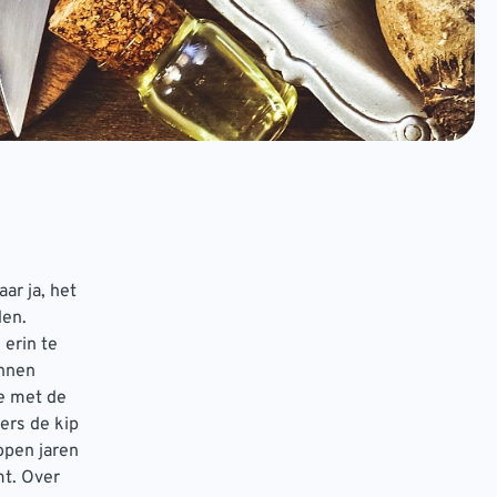
ar ja, het
den.
 erin te
innen
ee met de
ers de kip
open jaren
mt. Over