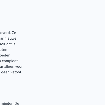
overd. Ze
aar nieuwe
Ook dat is
epten
loeden
ch compleet
ar alleen voor
d geen vetpot.
 minder. De