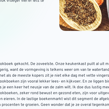
ok vroeger viel er iets te
okboek gekocht. De zoveelste. Onze keukenkast puilt al uit ma
ngerig, want de vormgeving is telkens weer om van te watertan
et als de meeste kopers zit je niet elke dag met vette vingers
ookboeken zijn vooral lekker lees- en kijkvoer. En ze liggen b
s je een keer het neusje van de zalm wilt. Ik doe dus lustig m
okboeken, zeker rond bewust en gezond eten, zijn voor uitgev
 eieren. In de lastige boekenmarkt wist dit segment de afgel
n procenten te groeien. Geen wonder dat je ze overal tegenko