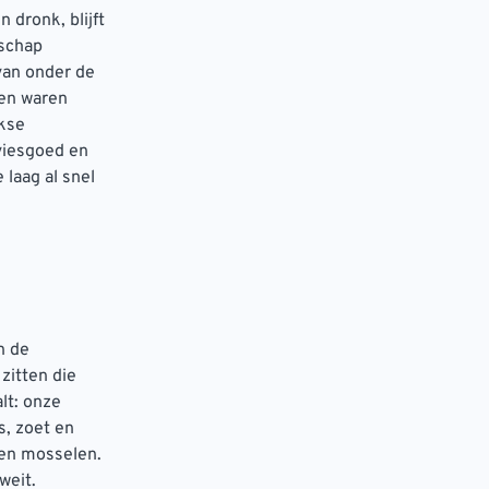
 dronk, blijft
nschap
van onder de
ten waren
jkse
viesgoed en
 laag al snel
n de
zitten die
lt: onze
s, zoet en
 en mosselen.
weit.