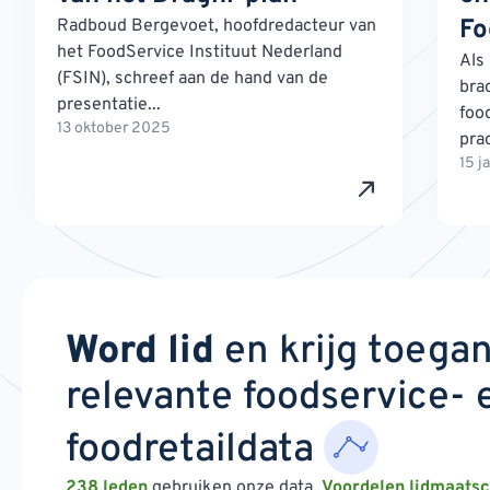
Fo
Radboud Bergevoet, hoofdredacteur van
het FoodService Instituut Nederland
Als
(FSIN), schreef aan de hand van de
bra
presentatie...
foo
13 oktober 2025
prac
15 j
Word lid
en krijg toega
relevante foodservice- 
foodretaildata
238 leden
gebruiken onze data.
Voordelen lidmaats