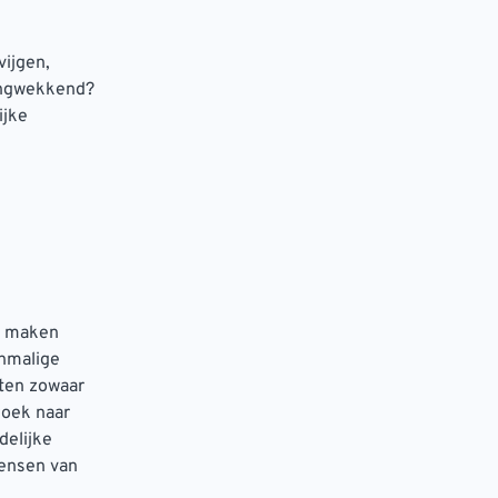
vijgen,
zingwekkend?
ijke
d maken
enmalige
eten zowaar
zoek naar
delijke
mensen van