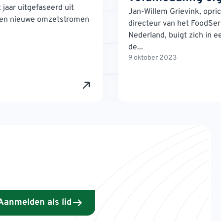
 jaar uitgefaseerd uit
Jan-Willem Grievink, opri
en nieuwe omzetstromen
directeur van het FoodServ
Nederland, buigt zich in e
de...
9 oktober 2023
Aanmelden als lid