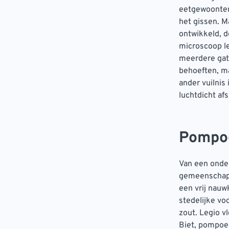
eetgewoonten 
het gissen. M
ontwikkeld, d
microscoop le
meerdere gat
behoeften, m
ander vuilnis
luchtdicht afs
Pompoe
Van een onder
gemeenschappe
een vrij nauw
stedelijke vo
zout. Legio v
Biet, pompoen