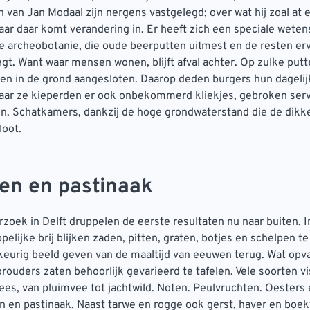
van Jan Modaal zijn nergens vastgelegd; over wat hij zoal at en
aar daar komt verandering in. Er heeft zich een speciale wete
e archeobotanie, die oude beerputten uitmest en de resten er
gt. Want waar mensen wonen, blijft afval achter. Op zulke put
en in de grond aangesloten. Daarop deden burgers hun dageli
aar ze kieperden er ook onbekommerd kliekjes, gebroken ser
 in. Schatkamers, dankzij de hoge grondwaterstand die de dikke
loot.
n en pastinaak
zoek in Delft druppelen de eerste resultaten nu naar buiten. I
lijke brij blijken zaden, pitten, graten, botjes en schelpen te 
keurig beeld geven van de maaltijd van eeuwen terug. Wat opva
orouders zaten behoorlijk gevarieerd te tafelen. Vele soorten vi
lees, van pluimvee tot jachtwild. Noten. Peulvruchten. Oesters
 en pastinaak. Naast tarwe en rogge ook gerst, haver en boek