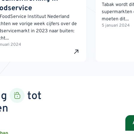
Tabak wordt dit
odservice
supermarkten 
 FoodService Instituut Nederland
moeten dit...
chten we vorige week cijfers over de
5 januari 2024
dservicemarkt in 2023 naar buiten:
ht...
anuari 2024
ng
tot
en
chap