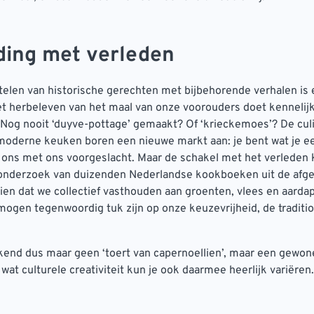
ding met verleden
elen van historische gerechten met bijbehorende verhalen is
t herbeleven van het maal van onze voorouders doet kennelij
Nog nooit ‘duyve-pottage’ gemaakt? Of ‘krieckemoes’? De culi
oderne keuken boren een nieuwe markt aan: je bent wat je eet
ons met ons voorgeslacht. Maar de schakel met het verleden 
 onderzoek van duizenden Nederlandse kookboeken uit de afg
ien dat we collectief vasthouden aan groenten, vlees en aardap
mogen tegenwoordig tuk zijn op onze keuzevrijheid, de traditi
nd dus maar geen ‘toert van capernoellien’, maar een gewon
wat culturele creativiteit kun je ook daarmee heerlijk variëren.