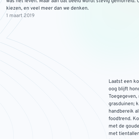
was het leven. Maar aan dat beeld wordt stevig gemorreld. O
kiezen, en veel meer dan we denken.
1 maart 2019
Laatst een ko
oog blijft ho
Toegegeven, n
grasduinen; k
handbereik al
foodtrend. Ko
met de gouden
met tientalle