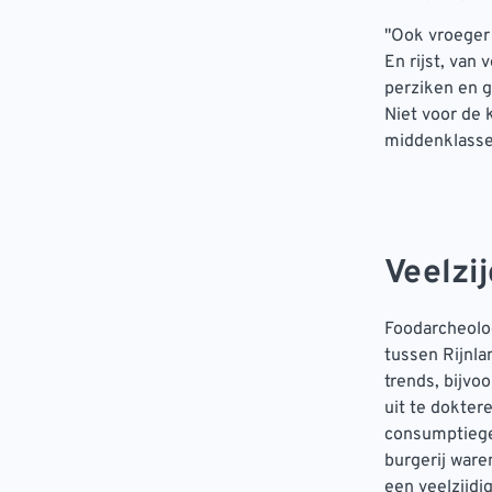
''Ook vroeger
En rijst, van 
perziken en g
Niet voor de 
middenklasse
Veelzi
Foodarcheolo
tussen Rijnla
trends, bijvo
uit te dokter
consumptiege
burgerij ware
een veelzijdig