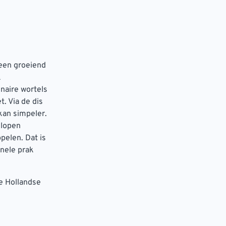
 een groeiend
k
naire wortels
. Via de dis
kan simpeler.
elopen
pelen. Dat is
onele prak
e Hollandse