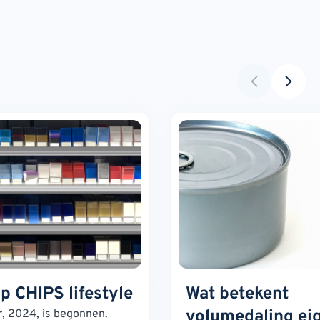
op CHIPS lifestyle
Wat betekent
volumedaling eig
r, 2024, is begonnen.