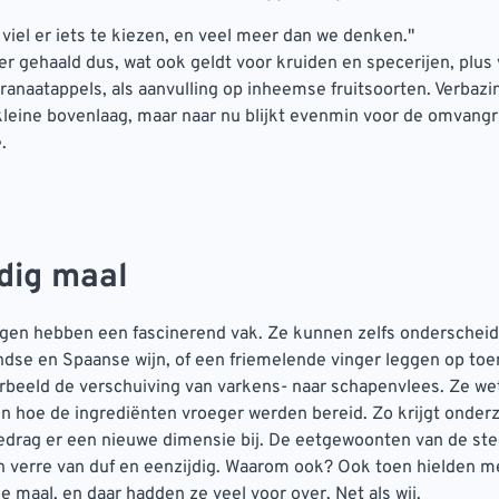
 viel er iets te kiezen, en veel meer dan we denken.''
ver gehaald dus, wat ook geldt voor kruiden en specerijen, plus 
ranaatappels, als aanvulling op inheemse fruitsoorten. Verba
kleine bovenlaag, maar naar nu blijkt evenmin voor de omvangr
.
jdig maal
gen hebben een fascinerend vak. Ze kunnen zelfs onderschei
ndse en Spaanse wijn, of een friemelende vinger leggen op to
orbeeld de verschuiving van varkens- naar schapenvlees. Ze w
en hoe de ingrediënten vroeger werden bereid. Zo krijgt onder
drag er een nieuwe dimensie bij. De eetgewoonten van de ste
n verre van duf en eenzijdig. Waarom ook? Ook toen hielden 
e maal, en daar hadden ze veel voor over. Net als wij.