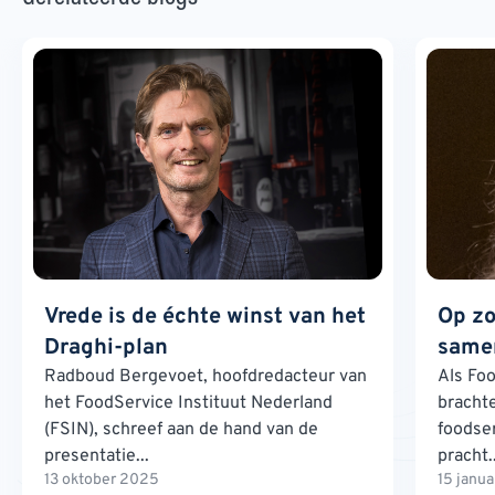
Vrede is de échte winst van het
Op zo
Draghi-plan
samen
Radboud Bergevoet, hoofdredacteur van
Als Foo
het FoodService Instituut Nederland
brachte
(FSIN), schreef aan de hand van de
foodse
presentatie...
pracht..
13 oktober 2025
15 janu