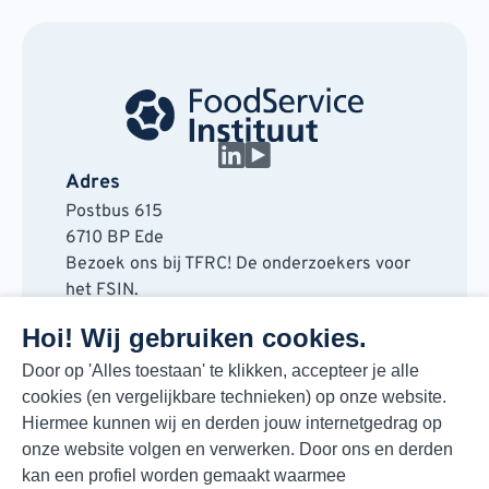
Adres
Postbus 615
6710 BP Ede
Bezoek ons bij TFRC! De onderzoekers voor
het FSIN.
Horaplantsoen 20
Hoi! Wij gebruiken cookies.
6717 LT Ede
Contact
Door op 'Alles toestaan' te klikken, accepteer je alle
cookies (en vergelijkbare technieken) op onze website.
088 730 48 00
Hiermee kunnen wij en derden jouw internetgedrag op
info@fsin.nl
onze website volgen en verwerken. Door ons en derden
Nieuwsbrief
kan een profiel worden gemaakt waarmee
Elke maand de beste insights en outlooks