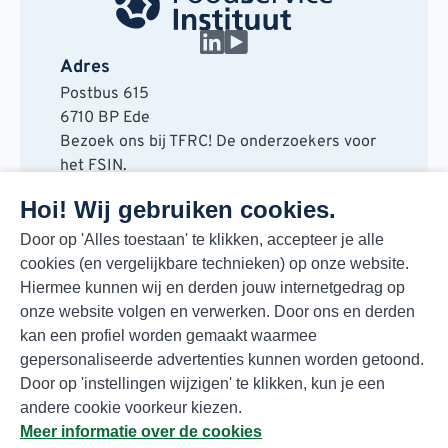
Adres
Postbus 615
6710 BP Ede
Bezoek ons bij TFRC! De onderzoekers voor
het FSIN.
Horaplantsoen 20
Hoi! Wij gebruiken cookies.
6717 LT Ede
Contact
Door op 'Alles toestaan' te klikken, accepteer je alle
cookies (en vergelijkbare technieken) op onze website.
088 730 48 00
Hiermee kunnen wij en derden jouw internetgedrag op
info@fsin.nl
onze website volgen en verwerken. Door ons en derden
Nieuwsbrief
kan een profiel worden gemaakt waarmee
Elke maand de beste insights en outlooks
gepersonaliseerde advertenties kunnen worden getoond.
voor de foodmarkt!
Door op 'instellingen wijzigen' te klikken, kun je een
Inschrijven
andere cookie voorkeur kiezen.
Meer informatie over de cookies