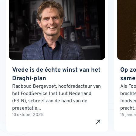
Vrede is de échte winst van het
Op zo
Draghi-plan
samen
Radboud Bergevoet, hoofdredacteur van
Als Foo
het FoodService Instituut Nederland
brachte
(FSIN), schreef aan de hand van de
foodse
presentatie...
pracht..
13 oktober 2025
15 janu