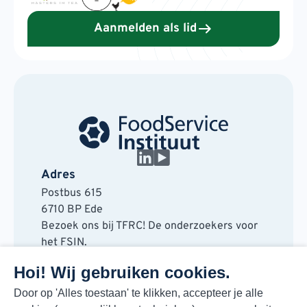
Aanmelden als lid
Adres
Postbus 615
6710 BP Ede
Bezoek ons bij TFRC! De onderzoekers voor
het FSIN.
Horaplantsoen 20
Hoi! Wij gebruiken cookies.
6717 LT Ede
Contact
Door op 'Alles toestaan' te klikken, accepteer je alle