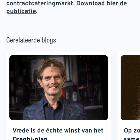
contractcateringmarkt.
Download hier de
publicatie
.
Gerelateerde blogs
Vrede is de échte winst van het
Op zo
Draghi-plan
samen