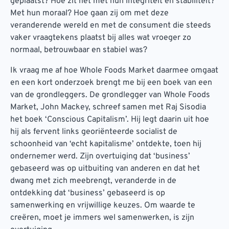
geplaatst? Hoe zit het met hun integriteit en stabiliteit?
Met hun moraal? Hoe gaan zij om met deze
veranderende wereld en met de consument die steeds
vaker vraagtekens plaatst bij alles wat vroeger zo
normaal, betrouwbaar en stabiel was?
Ik vraag me af hoe Whole Foods Market daarmee omgaat
en een kort onderzoek brengt me bij een boek van een
van de grondleggers. De grondlegger van Whole Foods
Market, John Mackey, schreef samen met Raj Sisodia
het boek ‘Conscious Capitalism’. Hij legt daarin uit hoe
hij als fervent links georiënteerde socialist de
schoonheid van ‘echt kapitalisme’ ontdekte, toen hij
ondernemer werd. Zijn overtuiging dat ‘business’
gebaseerd was op uitbuiting van anderen en dat het
dwang met zich meebrengt, veranderde in de
ontdekking dat ‘business’ gebaseerd is op
samenwerking en vrijwillige keuzes. Om waarde te
creëren, moet je immers wel samenwerken, is zijn