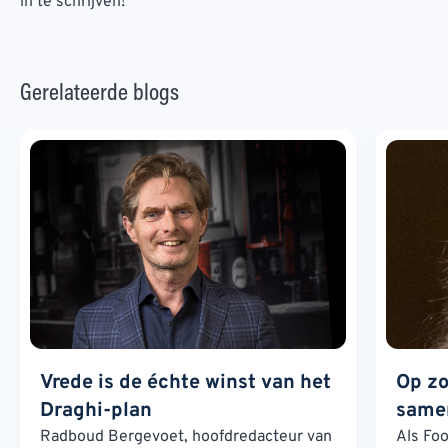
in te schrijven!
Gerelateerde blogs
Vrede is de échte winst van het
Op zo
Draghi-plan
samen
Radboud Bergevoet, hoofdredacteur van
Als Foo