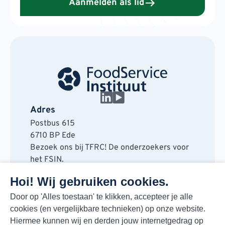
Aanmelden als lid
Adres
Postbus 615
6710 BP Ede
Bezoek ons bij TFRC! De onderzoekers voor
het FSIN.
Horaplantsoen 20
Hoi! Wij gebruiken cookies.
6717 LT Ede
Contact
Door op 'Alles toestaan' te klikken, accepteer je alle
cookies (en vergelijkbare technieken) op onze website.
088 730 48 00
Hiermee kunnen wij en derden jouw internetgedrag op
info@fsin.nl