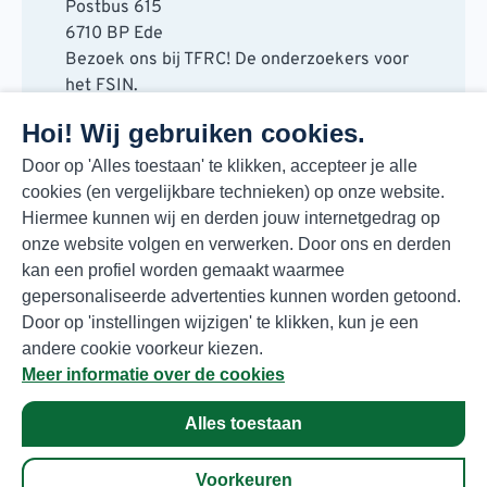
Postbus 615
6710 BP Ede
Bezoek ons bij TFRC! De onderzoekers voor
het FSIN.
Horaplantsoen 20
Hoi! Wij gebruiken cookies.
6717 LT Ede
Contact
Door op 'Alles toestaan' te klikken, accepteer je alle
cookies (en vergelijkbare technieken) op onze website.
088 730 48 00
Hiermee kunnen wij en derden jouw internetgedrag op
info@fsin.nl
onze website volgen en verwerken. Door ons en derden
Nieuwsbrief
kan een profiel worden gemaakt waarmee
Elke maand de beste insights en outlooks
gepersonaliseerde advertenties kunnen worden getoond.
voor de foodmarkt!
Door op 'instellingen wijzigen' te klikken, kun je een
Inschrijven
andere cookie voorkeur kiezen.
Meer informatie over de cookies
Alles toestaan
Privacyverklaring
© Copyright 2026 FSIN
Voorkeuren