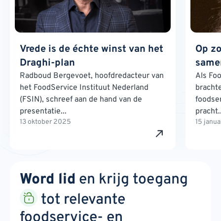
Vrede is de échte winst van het
Op zo
Draghi-plan
samen
Radboud Bergevoet, hoofdredacteur van
Als Foo
het FoodService Instituut Nederland
brachte
(FSIN), schreef aan de hand van de
foodse
presentatie...
pracht..
13 oktober 2025
15 janu
Word lid
en krijg toegang
tot relevante
foodservice- en