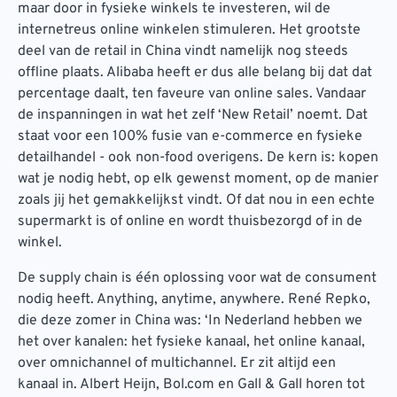
maar door in fysieke winkels te investeren, wil de
internetreus online winkelen stimuleren. Het grootste
deel van de retail in China vindt namelijk nog steeds
offline plaats. Alibaba heeft er dus alle belang bij dat dat
percentage daalt, ten faveure van online sales. Vandaar
de inspanningen in wat het zelf ‘New Retail’ noemt. Dat
staat voor een 100% fusie van e-commerce en fysieke
detailhandel - ook non-food overigens. De kern is: kopen
wat je nodig hebt, op elk gewenst moment, op de manier
zoals jij het gemakkelijkst vindt. Of dat nou in een echte
supermarkt is of online en wordt thuisbezorgd of in de
winkel.
De supply chain is één oplossing voor wat de consument
nodig heeft. Anything, anytime, anywhere. René Repko,
die deze zomer in China was: ‘In Nederland hebben we
het over kanalen: het fysieke kanaal, het online kanaal,
over omnichannel of multichannel. Er zit altijd een
kanaal in. Albert Heijn, Bol.com en Gall & Gall horen tot