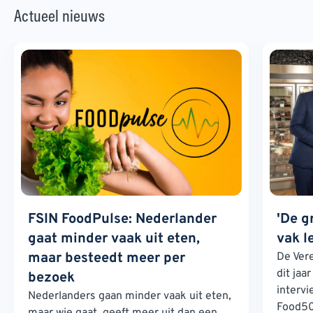
Actueel nieuws
FSIN FoodPulse: Nederlander
'De g
gaat minder vaak uit eten,
vak l
maar besteedt meer per
De Ver
dit jaa
bezoek
interv
Nederlanders gaan minder vaak uit eten,
Food500
maar wie gaat, geeft meer uit dan een