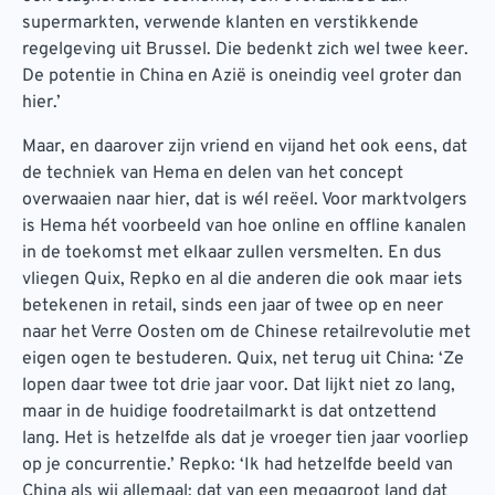
supermarkten, verwende klanten en verstikkende
regelgeving uit Brussel. Die bedenkt zich wel twee keer.
De potentie in China en Azië is oneindig veel groter dan
hier.’
Maar, en daarover zijn vriend en vijand het ook eens, dat
de techniek van Hema en delen van het concept
overwaaien naar hier, dat is wél reëel. Voor marktvolgers
is Hema hét voorbeeld van hoe online en offline kanalen
in de toekomst met elkaar zullen versmelten. En dus
vliegen Quix, Repko en al die anderen die ook maar iets
betekenen in retail, sinds een jaar of twee op en neer
naar het Verre Oosten om de Chinese retailrevolutie met
eigen ogen te bestuderen. Quix, net terug uit China: ‘Ze
lopen daar twee tot drie jaar voor. Dat lijkt niet zo lang,
maar in de huidige foodretailmarkt is dat ontzettend
lang. Het is hetzelfde als dat je vroeger tien jaar voorliep
op je concurrentie.’ Repko: ‘Ik had hetzelfde beeld van
China als wij allemaal: dat van een megagroot land dat