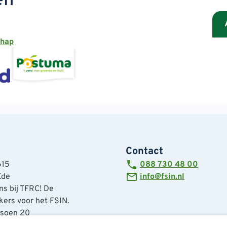
en
chap
Contact
615
088 730 48 00
Ede
info@fsin.nl
s bij TFRC! De
ers voor het FSIN.
tsoen 20
de