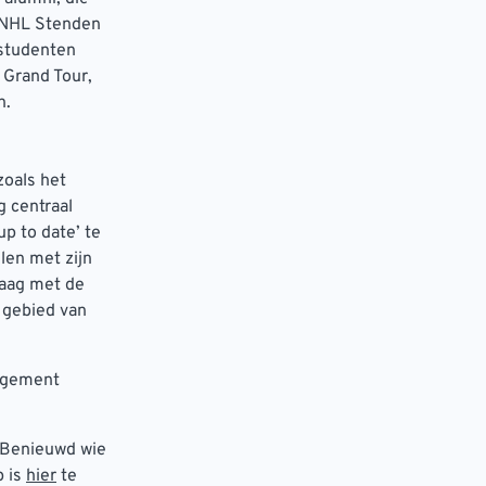
l NHL Stenden
 studenten
 Grand Tour,
n.
oals het
g centraal
up to date’ te
len met zijn
raag met de
 gebied van
nagement
. Benieuwd wie
p is
hier
te