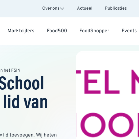
Over ons
Actueel
Publicaties
Marktcijfers
Food500
FoodShopper
Events
n het FSIN
School
lid van
 lid toevoegen. Wij heten