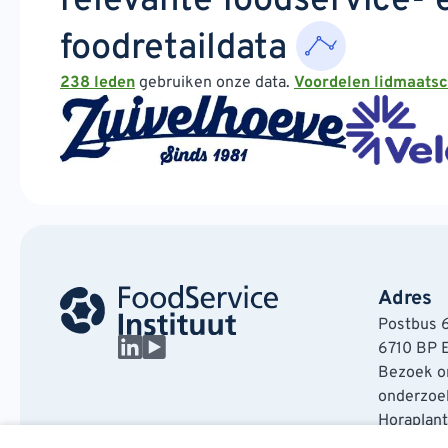
relevante foodservice- 
foodretaildata
238 leden
gebruiken onze data.
Voordelen lidmaats
Adres
Postbus 
6710 BP 
Bezoek on
onderzoek
Horaplan
6717 LT E