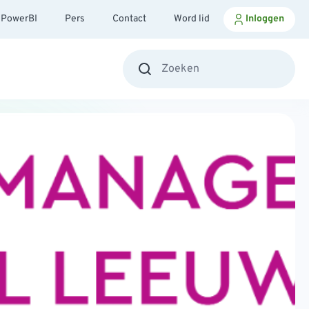
PowerBI
Pers
Contact
Word lid
Inloggen