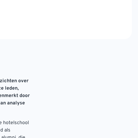
nzichten over
e leden,
kenmerkt door
aan analyse
e hotelschool
d als
 alumni, die