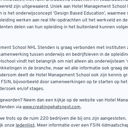
 wereld zijn uitgewaaierd. Uniek aan Hotel Management Schoo
n is het onderwijsconcept ‘Design Based Education’, waarmee
pleiding werken aan real life-opdrachten uit het werkveld en de
nten delen van hun opleiding in het buitenland kunnen volge
ment School NHL Stenden is graag verbonden met instituten z
amenwerking tussen onderwijs en bedrijfsleven in de opleidin
elschool vindt het belangrijk om niet alleen als onderwijsteam ‘
wikkelingen in de branche, maar wil alle informatie ook graag de
ndersom deelt de Hotel Management School ook zijn kennis g
 FSIN, bijvoorbeeld door samenwerkingen op te starten op het
nderzoek en/of stages.
 geworden? Neem dan een kijkje op de website van Hotel Ma
tenden via
www.creatingwhatsnext.com
.
 we trots op de ruim 220 bedrijven die bij ons zijn aangesloten
ijk onze
ledenlijst
. Meer informatie over een FSIN-lidmaatscha