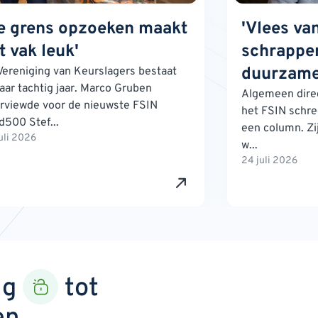
e grens opzoeken maakt
'Vlees va
t vak leuk'
schrappen
duurzame
Vereniging van Keurslagers bestaat
jaar tachtig jaar. Marco Gruben
Algemeen direc
erviewde voor de nieuwste FSIN
het FSIN schre
d500 Stef...
een column. Zij
uli 2026
w...
24 juli 2026
ng
tot