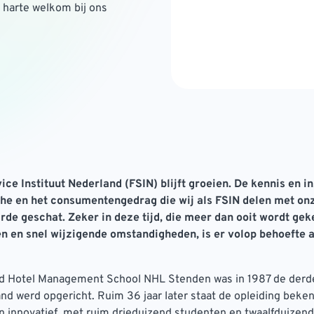
harte welkom bij ons
ce Instituut Nederland (FSIN) blijft groeien. De kennis en i
he en het consumentengedrag die wij als FSIN delen met onz
rde geschat. Zeker in deze tijd, die meer dan ooit wordt ge
n en snel wijzigende omstandigheden, is er volop behoefte 
id Hotel Management School NHL Stenden was in 1987 de derd
and werd opgericht. Ruim 36 jaar later staat de opleiding beken
n innovatief, met ruim drieduizend studenten en twaalfduizend