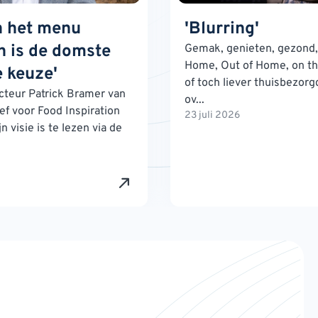
n het menu
'Blurring'
 is de domste
Gemak, genieten, gezond, 
Home, Out of Home, on th
 keuze'
of toch liever thuisbezorg
teur Patrick Bramer van
ov...
ef voor Food Inspiration
23 juli 2026
n visie is te lezen via de