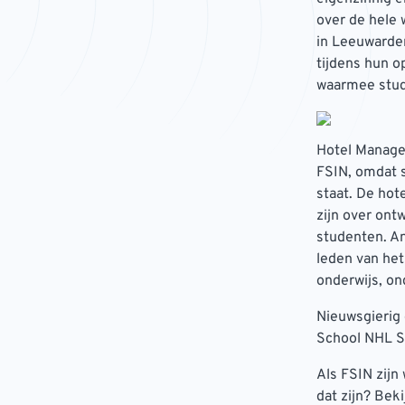
over de hele
in Leeuwarde
tijdens hun o
waarmee stude
Hotel Manage
FSIN, omdat s
staat. De hot
zijn over ont
studenten. A
leden van het
onderwijs, o
Nieuwsgierig
School NHL S
Als FSIN zijn
dat zijn? Bek