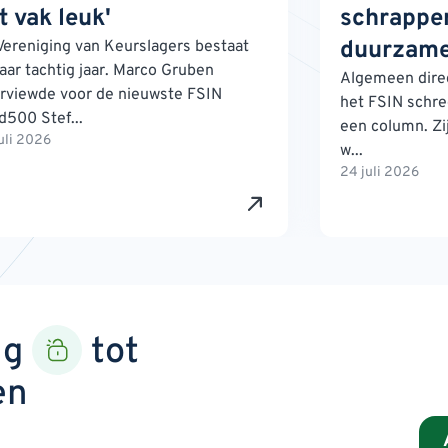
t vak leuk'
schrappen
duurzame
Vereniging van Keurslagers bestaat
jaar tachtig jaar. Marco Gruben
Algemeen direc
erviewde voor de nieuwste FSIN
het FSIN schre
d500 Stef...
een column. Zij
uli 2026
w...
24 juli 2026
ng
tot
en