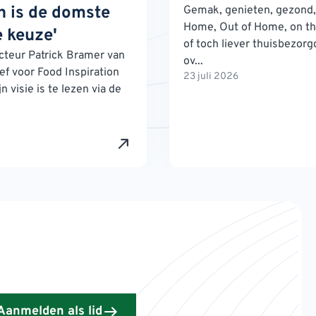
 is de domste
Gemak, genieten, gezond, 
Home, Out of Home, on th
 keuze'
of toch liever thuisbezorg
teur Patrick Bramer van
ov...
ef voor Food Inspiration
23 juli 2026
n visie is te lezen via de
Aanmelden als lid