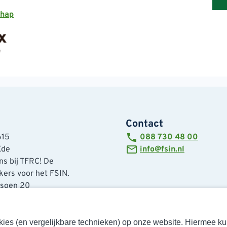
chap
Contact
615
088 730 48 00
Ede
info@fsin.nl
s bij TFRC! De
ers voor het FSIN.
tsoen 20
de
cookies (en vergelijkbare technieken) op onze website. Hiermee 