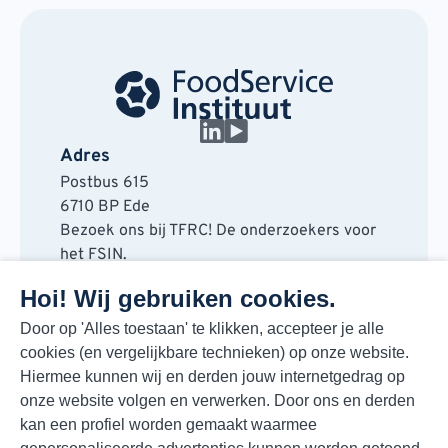
Adres
Postbus 615
6710 BP Ede
Bezoek ons bij TFRC! De onderzoekers voor
het FSIN.
Horaplantsoen 20
Hoi! Wij gebruiken cookies.
6717 LT Ede
Contact
Door op 'Alles toestaan' te klikken, accepteer je alle
cookies (en vergelijkbare technieken) op onze website.
088 730 48 00
Hiermee kunnen wij en derden jouw internetgedrag op
info@fsin.nl
onze website volgen en verwerken. Door ons en derden
Nieuwsbrief
kan een profiel worden gemaakt waarmee
Elke maand de beste insights en outlooks