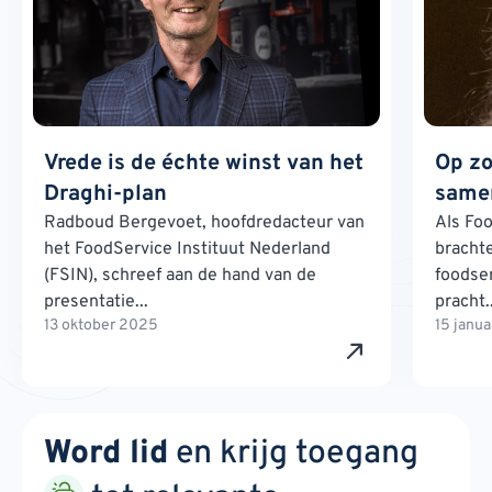
Vrede is de échte winst van het
Op zo
Draghi-plan
samen
Radboud Bergevoet, hoofdredacteur van
Als Foo
het FoodService Instituut Nederland
brachte
(FSIN), schreef aan de hand van de
foodse
presentatie...
pracht..
13 oktober 2025
15 janu
Word lid
en krijg toegang