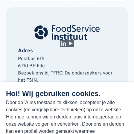
Adres
Postbus 615
6710 BP Ede
Bezoek ons bij TFRC! De onderzoekers voor
het FSIN.
Horaplantsoen 20
Hoi! Wij gebruiken cookies.
6717 LT Ede
Contact
Door op 'Alles toestaan' te klikken, accepteer je alle
cookies (en vergelijkbare technieken) op onze website.
088 730 48 00
Hiermee kunnen wij en derden jouw internetgedrag op
info@fsin.nl
onze website volgen en verwerken. Door ons en derden
Nieuwsbrief
kan een profiel worden gemaakt waarmee
Elke maand de beste insights en outlooks