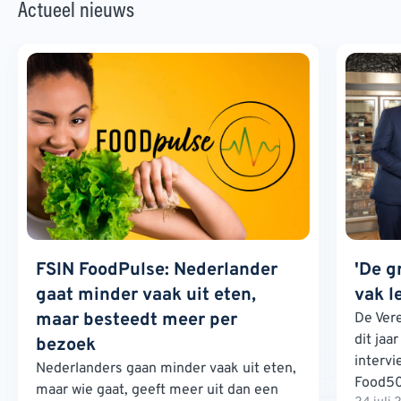
Actueel nieuws
FSIN FoodPulse: Nederlander
'De g
gaat minder vaak uit eten,
vak l
maar besteedt meer per
De Ver
dit jaa
bezoek
interv
Nederlanders gaan minder vaak uit eten,
Food500
maar wie gaat, geeft meer uit dan een