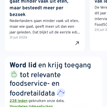
gaat minder vaak uit eten,
vak l
maar besteedt meer per
De Ver
dit jaa
bezoek
interv
Nederlanders gaan minder vaak uit eten,
Food500
maar wie gaat, geeft meer uit dan een
24 juli
jaar geleden. Dat blijkt uit de eerste edi...
31 juli 2026
Word lid
en krijg toegang
tot relevante
foodservice- en
foodretaildata
238 leden
gebruiken onze data.
Voordelen lidmaatschap