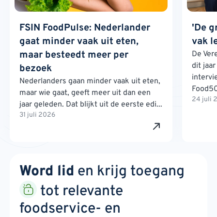
FSIN FoodPulse: Nederlander
'De g
gaat minder vaak uit eten,
vak l
maar besteedt meer per
De Ver
dit jaa
bezoek
interv
Nederlanders gaan minder vaak uit eten,
Food500
maar wie gaat, geeft meer uit dan een
24 juli
jaar geleden. Dat blijkt uit de eerste edi...
31 juli 2026
Word lid
en krijg toegang
tot relevante
foodservice- en