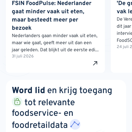
FSIN FoodPulse: Nederlander
'De g
gaat minder vaak uit eten,
vak l
maar besteedt meer per
De Ver
dit jaa
bezoek
interv
Nederlanders gaan minder vaak uit eten,
Food500
maar wie gaat, geeft meer uit dan een
24 juli
jaar geleden. Dat blijkt uit de eerste edi...
31 juli 2026
Word lid
en krijg toegang
tot relevante
foodservice- en
foodretaildata