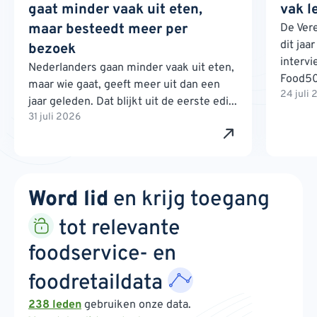
gaat minder vaak uit eten,
vak l
maar besteedt meer per
De Ver
dit jaa
bezoek
interv
Nederlanders gaan minder vaak uit eten,
Food500
maar wie gaat, geeft meer uit dan een
24 juli
jaar geleden. Dat blijkt uit de eerste edi...
31 juli 2026
Word lid
en krijg toegang
tot relevante
foodservice- en
foodretaildata
238 leden
gebruiken onze data.