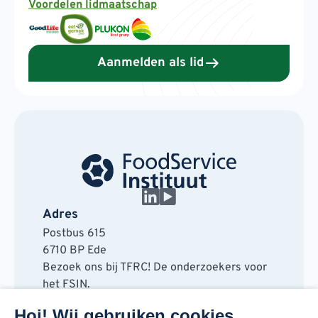
Voordelen lidmaatschap
Aanmelden als lid
Adres
Postbus 615
6710 BP Ede
Bezoek ons bij TFRC! De onderzoekers voor
het FSIN.
Horaplantsoen 20
Hoi! Wij gebruiken cookies.