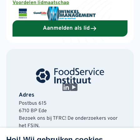
Voordelen lidmaatschap
Aanmelden als lid
Adres
Postbus 615
6710 BP Ede
Bezoek ons bij TFRC! De onderzoekers voor
het FSIN.
Horaplantsoen 20
Hoi! Wij gebruiken cookies.