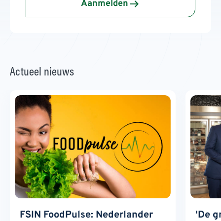
Aanmelden
Actueel nieuws
FSIN FoodPulse: Nederlander
'De g