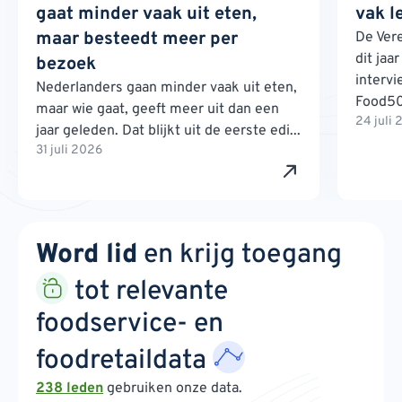
gaat minder vaak uit eten,
vak l
maar besteedt meer per
De Ver
dit jaa
bezoek
interv
Nederlanders gaan minder vaak uit eten,
Food500
maar wie gaat, geeft meer uit dan een
24 juli
jaar geleden. Dat blijkt uit de eerste edi...
31 juli 2026
Word lid
en krijg toegang
tot relevante
foodservice- en
foodretaildata
238 leden
gebruiken onze data.