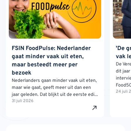
FSIN FoodPulse: Nederlander
'De g
gaat minder vaak uit eten,
vak l
maar besteedt meer per
De Ver
dit jaa
bezoek
interv
Nederlanders gaan minder vaak uit eten,
Food500
maar wie gaat, geeft meer uit dan een
24 juli
jaar geleden. Dat blijkt uit de eerste edi...
31 juli 2026