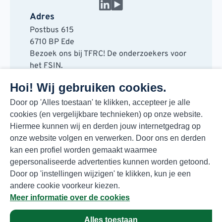
Adres
Postbus 615
6710 BP Ede
Bezoek ons bij TFRC! De onderzoekers voor
het FSIN.
Horaplantsoen 20
Hoi! Wij gebruiken cookies.
6717 LT Ede
Contact
Door op 'Alles toestaan' te klikken, accepteer je alle
cookies (en vergelijkbare technieken) op onze website.
088 730 48 00
Hiermee kunnen wij en derden jouw internetgedrag op
info@fsin.nl
onze website volgen en verwerken. Door ons en derden
Nieuwsbrief
kan een profiel worden gemaakt waarmee
Elke maand de beste insights en outlooks
gepersonaliseerde advertenties kunnen worden getoond.
voor de foodmarkt!
Door op 'instellingen wijzigen' te klikken, kun je een
Inschrijven
andere cookie voorkeur kiezen.
Meer informatie over de cookies
Alles toestaan
Privacyverklaring