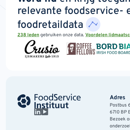
relevante foodservice- 
foodretaildata
238 leden
gebruiken onze data.
Voordelen lidmaats
Adres
Postbus 
6710 BP 
Bezoek on
onderzoek