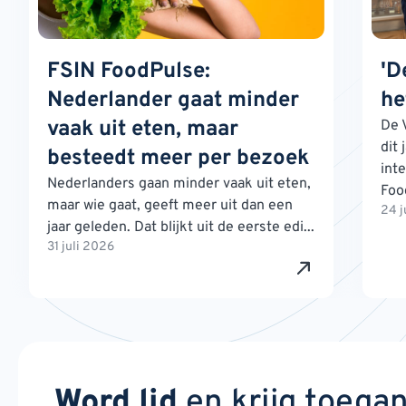
FSIN FoodPulse:
'D
Nederlander gaat minder
he
vaak uit eten, maar
De 
dit 
besteedt meer per bezoek
int
Nederlanders gaan minder vaak uit eten,
Foo
maar wie gaat, geeft meer uit dan een
24 j
jaar geleden. Dat blijkt uit de eerste edi...
31 juli 2026
Word lid
en krijg toega