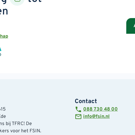
en
chap
Contact
615
088 730 48 00
Ede
info@fsin.nl
s bij TFRC! De
ers voor het FSIN.