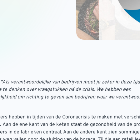
:
"Als verantwoordelijke van bedrijven moet je zeker in deze tijd 
 te denken over vraagstukken ná de crisis. We hebben een
ijkheid om richting te geven aan bedrijven waar we verantwoor
ers hebben in tijden van de Coronacrisis te maken met versch
. Aan de ene kant van de keten staat de gezondheid van de p
s in de fabrieken centraal. Aan de andere kant zien sommige
s weg vallen door de sluiting van de horeca. Zij die aan retail 