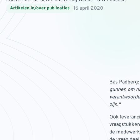
Luister hier de derde aflevering van de FSIN Podcast.
16 april 2020
Artikelen in/over publicaties
Bas Padberg
gunnen om na
verantwoordel
zijn."
Ook leveranci
vraagstukken
de medewerker
de vraag deel