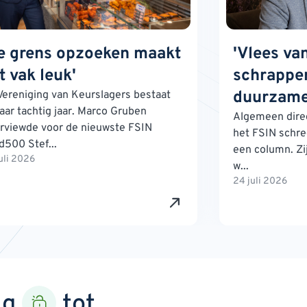
e grens opzoeken maakt
'Vlees va
t vak leuk'
schrappen
duurzame
Vereniging van Keurslagers bestaat
jaar tachtig jaar. Marco Gruben
Algemeen direc
erviewde voor de nieuwste FSIN
het FSIN schre
d500 Stef...
een column. Zij
uli 2026
w...
24 juli 2026
ng
tot