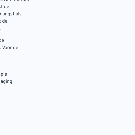
st de
 angst als
t de
r.
de
. Voor de
ple
naging