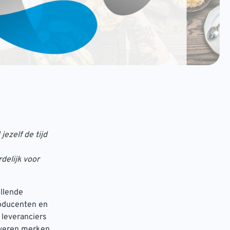
jezelf de tijd
delijk voor
illende
roducenten en
 leveranciers
leveren merken