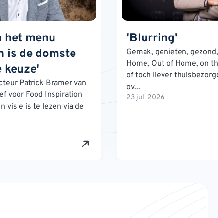
n het menu
'Blurring'
 is de domste
Gemak, genieten, gezond, 
Home, Out of Home, on th
 keuze'
of toch liever thuisbezorg
teur Patrick Bramer van
ov...
ef voor Food Inspiration
23 juli 2026
n visie is te lezen via de