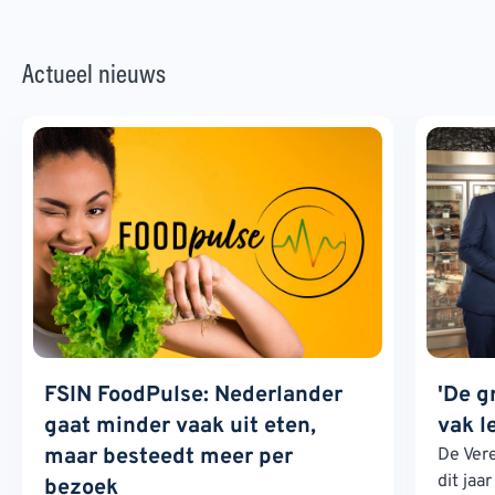
Actueel nieuws
FSIN FoodPulse: Nederlander
'De g
gaat minder vaak uit eten,
vak l
maar besteedt meer per
De Ver
dit jaa
bezoek