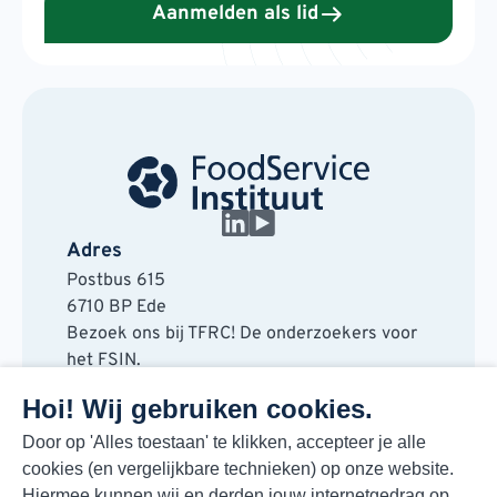
Aanmelden als lid
Adres
Postbus 615
6710 BP Ede
Bezoek ons bij TFRC! De onderzoekers voor
het FSIN.
Horaplantsoen 20
Hoi! Wij gebruiken cookies.
6717 LT Ede
Contact
Door op 'Alles toestaan' te klikken, accepteer je alle
cookies (en vergelijkbare technieken) op onze website.
088 730 48 00
Hiermee kunnen wij en derden jouw internetgedrag op