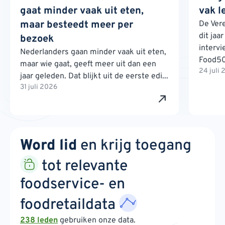
gaat minder vaak uit eten,
vak l
maar besteedt meer per
De Ver
dit jaa
bezoek
interv
Nederlanders gaan minder vaak uit eten,
Food500
maar wie gaat, geeft meer uit dan een
24 juli
jaar geleden. Dat blijkt uit de eerste edi...
31 juli 2026
Word lid
en krijg toegang
tot relevante
foodservice- en
foodretaildata
238 leden
gebruiken onze data.