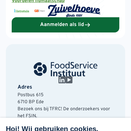
Voordelen lidmaatschap
Aanmelden als lid
Adres
Postbus 615
6710 BP Ede
Bezoek ons bij TFRC! De onderzoekers voor
het FSIN.
Horaplantsoen 20
Hoi! Wij gebruiken cookies.
6717 LT Ede