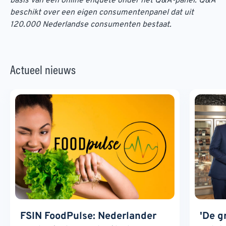
basis van een online enquête onder het Q&A-panel. Q&A
beschikt over een eigen consumentenpanel dat uit
120.000 Nederlandse consumenten bestaat.
Actueel nieuws
FSIN FoodPulse: Nederlander
'De g