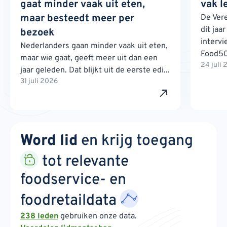
gaat minder vaak uit eten,
vak l
maar besteedt meer per
De Ver
dit jaa
bezoek
interv
Nederlanders gaan minder vaak uit eten,
Food500
maar wie gaat, geeft meer uit dan een
24 juli
jaar geleden. Dat blijkt uit de eerste edi...
31 juli 2026
Word lid
en krijg toegang
tot relevante
foodservice- en
foodretaildata
238 leden
gebruiken onze data.