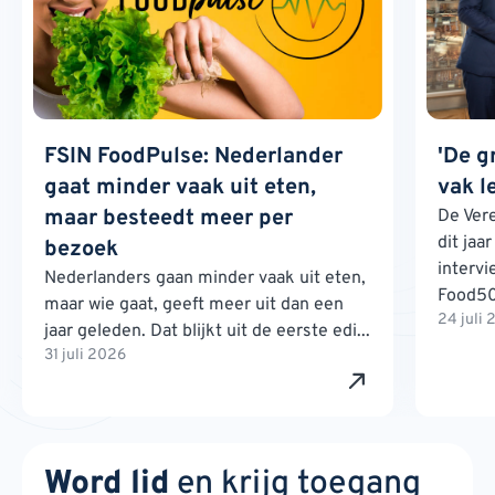
FSIN FoodPulse: Nederlander
'De g
gaat minder vaak uit eten,
vak l
maar besteedt meer per
De Ver
dit jaa
bezoek
interv
Nederlanders gaan minder vaak uit eten,
Food500
maar wie gaat, geeft meer uit dan een
24 juli
jaar geleden. Dat blijkt uit de eerste edi...
31 juli 2026
Word lid
en krijg toegang