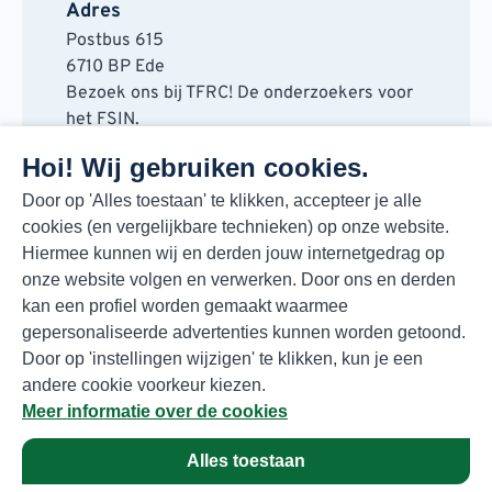
Adres
Postbus 615
6710 BP Ede
Bezoek ons bij TFRC! De onderzoekers voor
het FSIN.
Horaplantsoen 20
Hoi! Wij gebruiken cookies.
6717 LT Ede
Contact
Door op 'Alles toestaan' te klikken, accepteer je alle
cookies (en vergelijkbare technieken) op onze website.
088 730 48 00
Hiermee kunnen wij en derden jouw internetgedrag op
info@fsin.nl
onze website volgen en verwerken. Door ons en derden
Nieuwsbrief
kan een profiel worden gemaakt waarmee
Elke maand de beste insights en outlooks
gepersonaliseerde advertenties kunnen worden getoond.
voor de foodmarkt!
Door op 'instellingen wijzigen' te klikken, kun je een
Inschrijven
andere cookie voorkeur kiezen.
Meer informatie over de cookies
Alles toestaan
Privacyverklaring
© Copyright 2026 FSIN