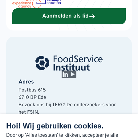
Aanmelden als lid
Adres
Postbus 615
6710 BP Ede
Bezoek ons bij TFRC! De onderzoekers voor
het FSIN.
Horaplantsoen 20
Hoi! Wij gebruiken cookies.
6717 LT Ede
Contact
Door op 'Alles toestaan' te klikken, accepteer je alle