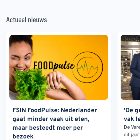
Actueel nieuws
FSIN FoodPulse: Nederlander
'De g
gaat minder vaak uit eten,
vak l
maar besteedt meer per
De Ver
dit jaa
bezoek