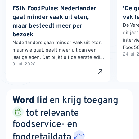
FSIN FoodPulse: Nederlander
'De g
gaat minder vaak uit eten,
vak l
maar besteedt meer per
De Ver
dit jaa
bezoek
interv
Nederlanders gaan minder vaak uit eten,
Food500
maar wie gaat, geeft meer uit dan een
24 juli
jaar geleden. Dat blijkt uit de eerste edi...
31 juli 2026
Word lid
en krijg toegang
tot relevante
foodservice- en
foodretaildata