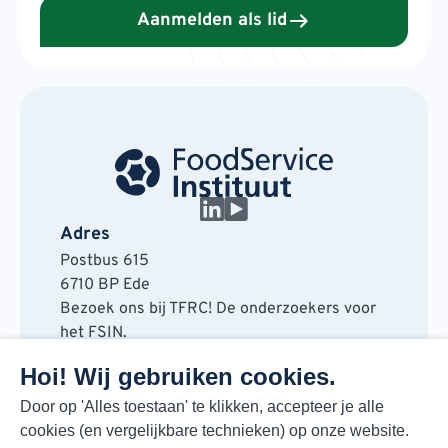
Aanmelden als lid
Adres
Postbus 615
6710 BP Ede
Bezoek ons bij TFRC! De onderzoekers voor
het FSIN.
Horaplantsoen 20
Hoi! Wij gebruiken cookies.
6717 LT Ede
Contact
Door op 'Alles toestaan' te klikken, accepteer je alle
cookies (en vergelijkbare technieken) op onze website.
088 730 48 00