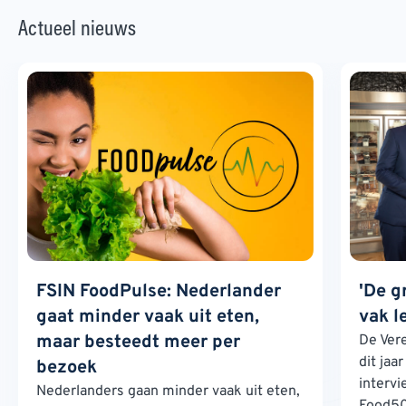
Actueel nieuws
FSIN FoodPulse: Nederlander
'De g
gaat minder vaak uit eten,
vak l
maar besteedt meer per
De Ver
dit jaa
bezoek
interv
Nederlanders gaan minder vaak uit eten,
Food500