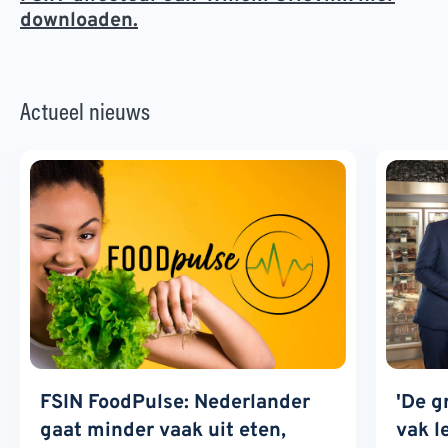
downloaden.
Actueel nieuws
FSIN FoodPulse: Nederlander
'De g
gaat minder vaak uit eten,
vak l