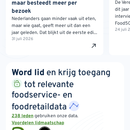
maar besteedt meer per
De Ver
dit jaa
bezoek
interv
Nederlanders gaan minder vaak uit eten,
Food500
maar wie gaat, geeft meer uit dan een
24 juli
jaar geleden. Dat blijkt uit de eerste edi...
31 juli 2026
Word lid
en krijg toegang
tot relevante
foodservice- en
foodretaildata
238 leden
gebruiken onze data.
Voordelen lidmaatschap