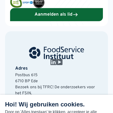
Aanmelden als lid
Adres
Postbus 615
6710 BP Ede
Bezoek ons bij TFRC! De onderzoekers voor
het FSIN.
Horaplantsoen 20
Hoi! Wij gebruiken cookies.
6717 LT Ede
Contact
Door op 'Alles toestaan' te klikken, accepteer je alle