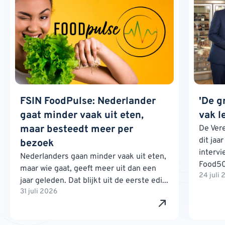
FSIN FoodPulse: Nederlander
'De g
gaat minder vaak uit eten,
vak l
maar besteedt meer per
De Ver
dit jaa
bezoek
interv
Nederlanders gaan minder vaak uit eten,
Food500
maar wie gaat, geeft meer uit dan een
24 juli
jaar geleden. Dat blijkt uit de eerste edi...
31 juli 2026