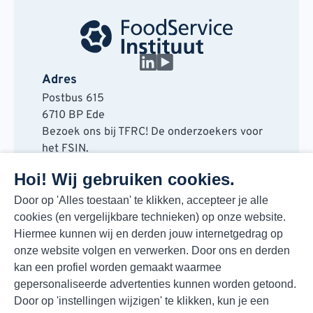
Adres
Postbus 615
6710 BP Ede
Bezoek ons bij TFRC! De onderzoekers voor
het FSIN.
Horaplantsoen 20
Hoi! Wij gebruiken cookies.
6717 LT Ede
Contact
Door op 'Alles toestaan' te klikken, accepteer je alle
cookies (en vergelijkbare technieken) op onze website.
088 730 48 00
Hiermee kunnen wij en derden jouw internetgedrag op
info@fsin.nl
onze website volgen en verwerken. Door ons en derden
Nieuwsbrief
kan een profiel worden gemaakt waarmee
Elke maand de beste insights en outlooks
gepersonaliseerde advertenties kunnen worden getoond.
voor de foodmarkt!
Door op 'instellingen wijzigen' te klikken, kun je een