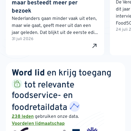
maar besteedt meer per
De Ver
dit jaa
bezoek
interv
Nederlanders gaan minder vaak uit eten,
Food500
maar wie gaat, geeft meer uit dan een
24 juli
jaar geleden. Dat blijkt uit de eerste edi...
31 juli 2026
Word lid
en krijg toegang
tot relevante
foodservice- en
foodretaildata
238 leden
gebruiken onze data.
Voordelen lidmaatschap