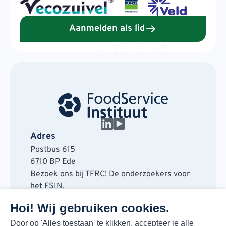
Aanmelden als lid
Adres
Postbus 615
6710 BP Ede
Bezoek ons bij TFRC! De onderzoekers voor
het FSIN.
Horaplantsoen 20
Hoi! Wij gebruiken cookies.
6717 LT Ede
Contact
Door op 'Alles toestaan' te klikken, accepteer je alle