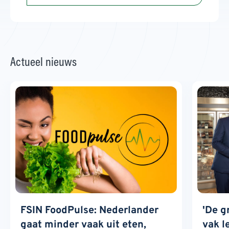
Actueel nieuws
FSIN FoodPulse: Nederlander
'De g
gaat minder vaak uit eten,
vak l