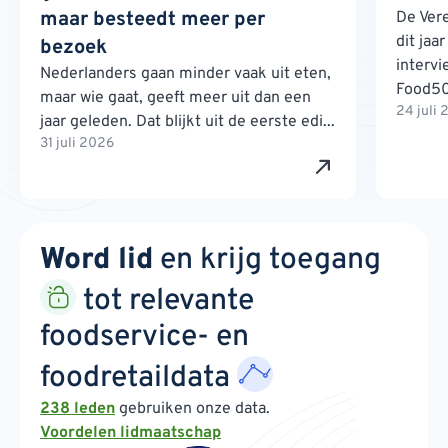
maar besteedt meer per
De Ver
dit jaa
bezoek
interv
Nederlanders gaan minder vaak uit eten,
Food500
maar wie gaat, geeft meer uit dan een
24 juli
jaar geleden. Dat blijkt uit de eerste edi...
31 juli 2026
Word lid
en krijg toegang
tot relevante
foodservice- en
foodretaildata
238 leden
gebruiken onze data.
Voordelen lidmaatschap