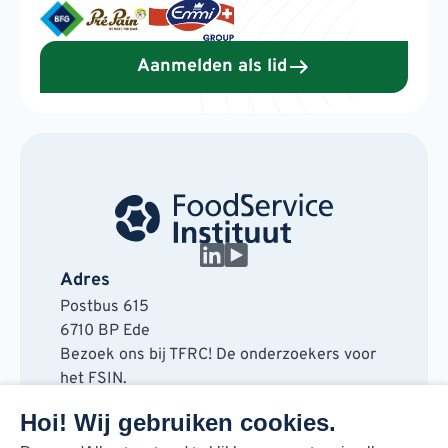
Aanmelden als lid
Adres
Postbus 615
6710 BP Ede
Bezoek ons bij TFRC! De onderzoekers voor
het FSIN.
Horaplantsoen 20
Hoi! Wij gebruiken cookies.
6717 LT Ede