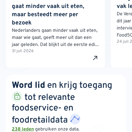
gaat minder vaak uit eten,
vak l
maar besteedt meer per
De Ver
dit jaa
bezoek
interv
Nederlanders gaan minder vaak uit eten,
Food500
maar wie gaat, geeft meer uit dan een
24 juli
jaar geleden. Dat blijkt uit de eerste edi...
31 juli 2026
Word lid
en krijg toegang
tot relevante
foodservice- en
foodretaildata
238 leden
gebruiken onze data.