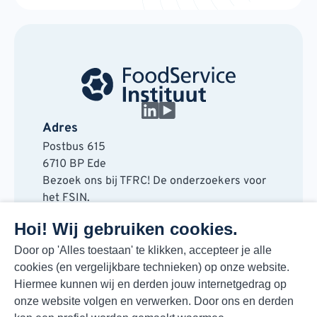
Adres
Postbus 615
6710 BP Ede
Bezoek ons bij TFRC! De onderzoekers voor
het FSIN.
Horaplantsoen 20
Hoi! Wij gebruiken cookies.
6717 LT Ede
Contact
Door op 'Alles toestaan' te klikken, accepteer je alle
cookies (en vergelijkbare technieken) op onze website.
088 730 48 00
Hiermee kunnen wij en derden jouw internetgedrag op
info@fsin.nl
onze website volgen en verwerken. Door ons en derden
Nieuwsbrief