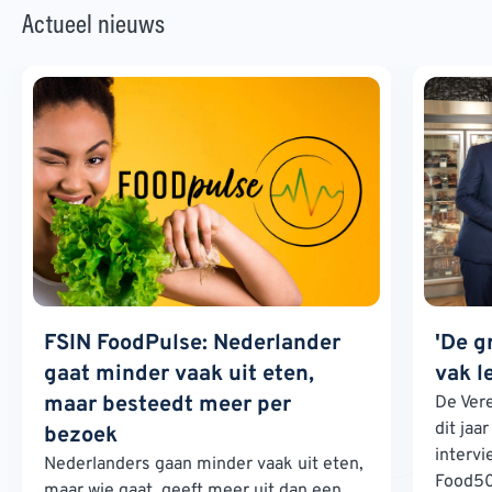
Actueel nieuws
FSIN FoodPulse: Nederlander
'De g
gaat minder vaak uit eten,
vak l
maar besteedt meer per
De Ver
dit jaa
bezoek
interv
Nederlanders gaan minder vaak uit eten,
Food500
maar wie gaat, geeft meer uit dan een