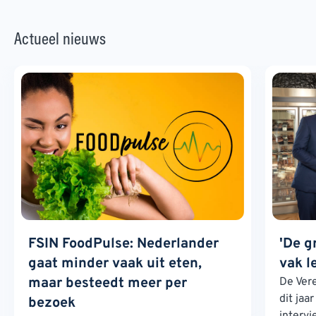
Actueel nieuws
FSIN FoodPulse: Nederlander
'De g
gaat minder vaak uit eten,
vak l
maar besteedt meer per
De Ver
dit jaa
bezoek
interv