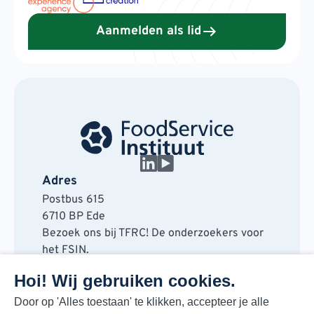
Aanmelden als lid
Adres
Postbus 615
6710 BP Ede
Bezoek ons bij TFRC! De onderzoekers voor
het FSIN.
Horaplantsoen 20
Hoi! Wij gebruiken cookies.
6717 LT Ede
Contact
Door op 'Alles toestaan' te klikken, accepteer je alle