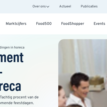
Over ons
Actueel
Publicaties
Marktcijfers
Food500
FoodShopper
Events
dingen in horeca
ument
-
reca
Tachtig procent van de
komende feestdagen.