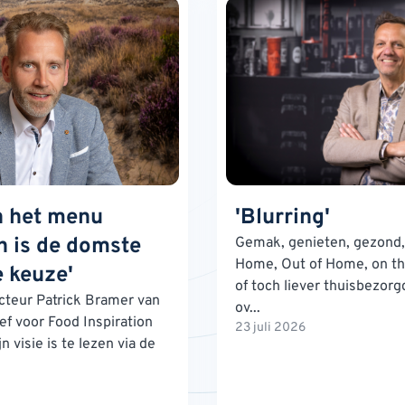
n het menu
'Blurring'
 is de domste
Gemak, genieten, gezond, 
Home, Out of Home, on th
 keuze'
of toch liever thuisbezorg
teur Patrick Bramer van
ov...
ef voor Food Inspiration
23 juli 2026
n visie is te lezen via de