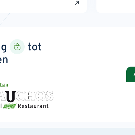
ng
tot
en
chap