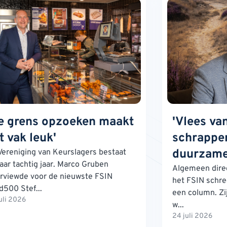
e grens opzoeken maakt
'Vlees va
t vak leuk'
schrappen
duurzame
Vereniging van Keurslagers bestaat
jaar tachtig jaar. Marco Gruben
Algemeen direc
erviewde voor de nieuwste FSIN
het FSIN schre
d500 Stef...
een column. Zij
uli 2026
w...
24 juli 2026