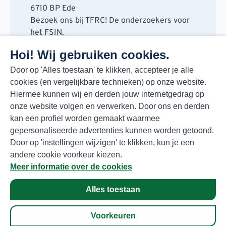
6710 BP Ede
Bezoek ons bij TFRC! De onderzoekers voor
het FSIN.
Horaplantsoen 20
Hoi! Wij gebruiken cookies.
6717 LT Ede
Contact
Door op 'Alles toestaan' te klikken, accepteer je alle
cookies (en vergelijkbare technieken) op onze website.
088 730 48 00
Hiermee kunnen wij en derden jouw internetgedrag op
info@fsin.nl
onze website volgen en verwerken. Door ons en derden
Nieuwsbrief
kan een profiel worden gemaakt waarmee
Elke maand de beste insights en outlooks
gepersonaliseerde advertenties kunnen worden getoond.
voor de foodmarkt!
Door op 'instellingen wijzigen' te klikken, kun je een
Inschrijven
andere cookie voorkeur kiezen.
Meer informatie over de cookies
Alles toestaan
Privacyverklaring
© Copyright 2026 FSIN
Voorkeuren