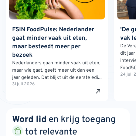
FSIN FoodPulse: Nederlander
'De g
gaat minder vaak uit eten,
vak l
maar besteedt meer per
De Ver
dit jaa
bezoek
interv
Nederlanders gaan minder vaak uit eten,
Food500
maar wie gaat, geeft meer uit dan een
24 juli
jaar geleden. Dat blijkt uit de eerste edi...
31 juli 2026
Word lid
en krijg toegang
tot relevante