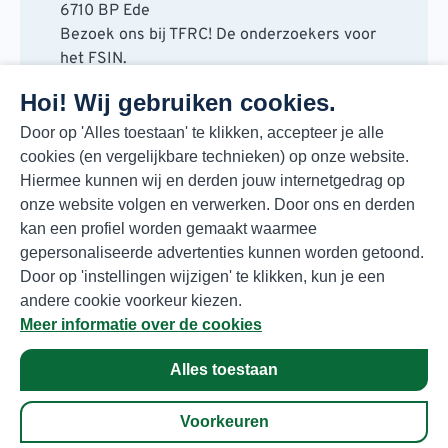
6710 BP Ede
Bezoek ons bij TFRC! De onderzoekers voor
het FSIN.
Horaplantsoen 20
Hoi! Wij gebruiken cookies.
6717 LT Ede
Contact
Door op 'Alles toestaan' te klikken, accepteer je alle
cookies (en vergelijkbare technieken) op onze website.
088 730 48 00
Hiermee kunnen wij en derden jouw internetgedrag op
info@fsin.nl
onze website volgen en verwerken. Door ons en derden
Nieuwsbrief
kan een profiel worden gemaakt waarmee
Elke maand de beste insights en outlooks
gepersonaliseerde advertenties kunnen worden getoond.
voor de foodmarkt!
Door op 'instellingen wijzigen' te klikken, kun je een
Inschrijven
andere cookie voorkeur kiezen.
Meer informatie over de cookies
Alles toestaan
Privacyverklaring
© Copyright 2026 FSIN
Voorkeuren