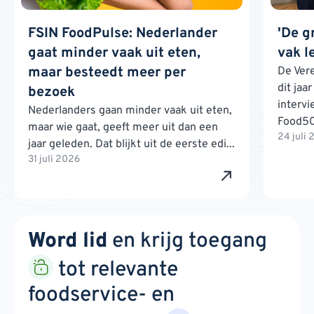
FSIN FoodPulse: Nederlander
'De g
gaat minder vaak uit eten,
vak l
maar besteedt meer per
De Ver
dit jaa
bezoek
interv
Nederlanders gaan minder vaak uit eten,
Food500
maar wie gaat, geeft meer uit dan een
24 juli
jaar geleden. Dat blijkt uit de eerste edi...
31 juli 2026
Word lid
en krijg toegang
tot relevante
foodservice- en