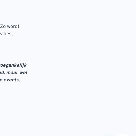
 Zo wordt
aties,
toegankelijk
id, maar wel
e events,