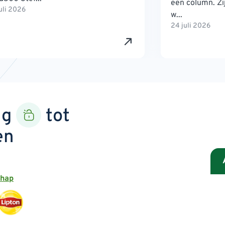
een column. Zij
uli 2026
w...
24 juli 2026
ng
tot
en
chap