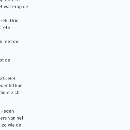
et wat erop de
rek. Drie
crete
en met de
ot de
2025. Het
der lid kan
ient zich
N-leden
ers van het
 zo wie de