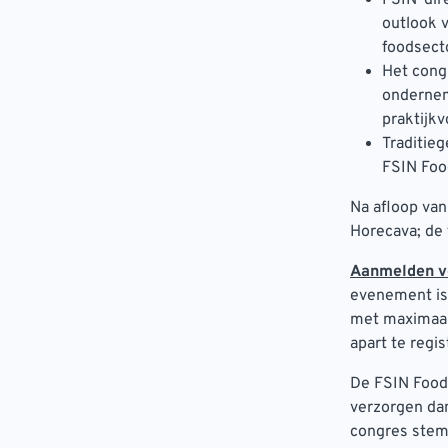
outlook 
foodsect
Het congr
ondernem
praktijk
Traditie
FSIN Foo
Na afloop va
Horecava; de
Aanmelden v
evenement is 
met maximaal
apart te regis
De FSIN Food
verzorgen da
congres stemm