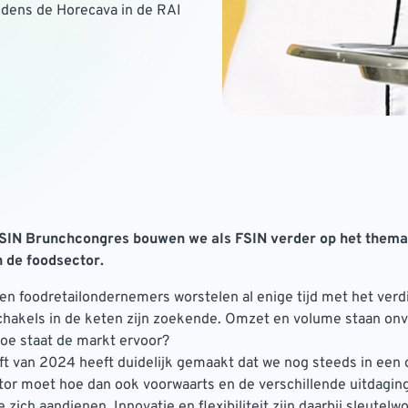
jdens de Horecava in de RAI
FSIN Brunchcongres bouwen we als FSIN verder op het thema
 de foodsector.
en foodretailondernemers worstelen al enige tijd met het ver
chakels in de keten zijn zoekende. Omzet en volume staan on
oe staat de markt ervoor?
ft van 2024 heeft duidelijk gemaakt dat we nog steeds in een 
tor moet hoe dan ook voorwaarts en de verschillende uitdagin
 zich aandienen. Innovatie en flexibiliteit zijn daarbij sleutel