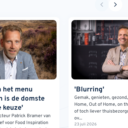
n het menu
'Blurring'
 is de domste
Gemak, genieten, gezond, 
Home, Out of Home, on th
 keuze'
of toch liever thuisbezorg
teur Patrick Bramer van
ov...
ef voor Food Inspiration
23 juli 2026