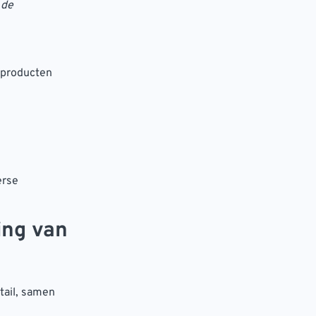
 de
 producten
erse
ing van
tail, samen