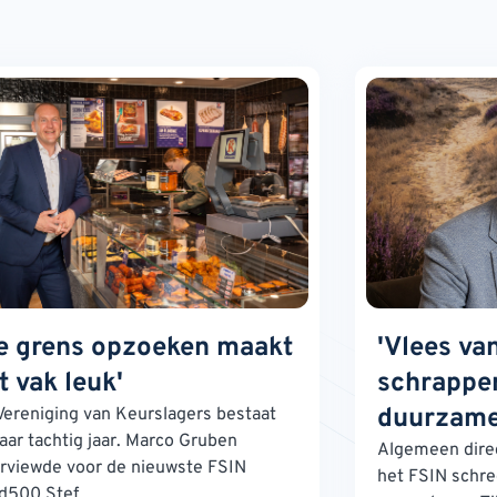
e grens opzoeken maakt
'Vlees va
t vak leuk'
schrappen
duurzame
Vereniging van Keurslagers bestaat
jaar tachtig jaar. Marco Gruben
Algemeen direc
erviewde voor de nieuwste FSIN
het FSIN schre
d500 Stef...