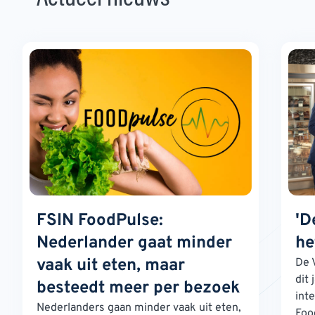
FSIN FoodPulse:
'D
Nederlander gaat minder
he
vaak uit eten, maar
De 
dit 
besteedt meer per bezoek
int
Nederlanders gaan minder vaak uit eten,
Foo