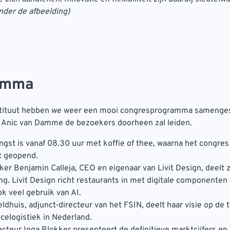
nder de afbeelding)
amma
stituut hebben we weer een mooi congresprogramma samenges
r Anic van Damme de bezoekers doorheen zal leiden.
ngst is vanaf 08.30 uur met koffie of thee, waarna het congre
t geopend.
er Benjamin Calleja, CEO en eigenaar van Livit Design, deelt z
ng. Livit Design richt restaurants in met digitale componente
ok veel gebruik van AI.
ldhuis, adjunct-directeur van het FSIN, deelt haar visie op de
celogistiek in Nederland.
cteur Inga Blokker presenteert de definitieve marktcijfers en