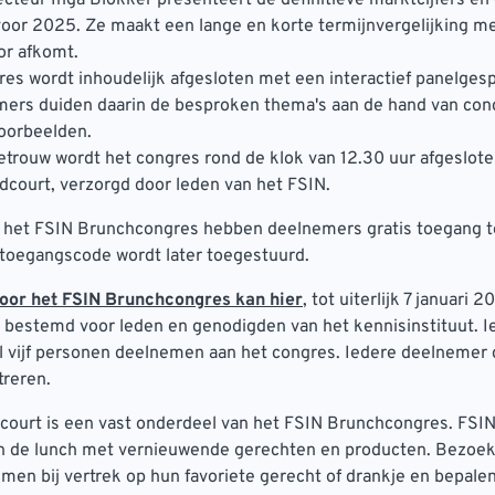
voor 2025. Ze maakt een lange en korte termijnvergelijking m
or afkomt.
es wordt inhoudelijk afgesloten met een interactief panelgesp
ers duiden daarin de besproken thema's aan de hand van con
voorbeelden.
getrouw wordt het congres rond de klok van 12.30 uur afgeslot
dcourt, verzorgd door leden van het FSIN.
n het FSIN Brunchcongres hebben deelnemers gratis toegang t
 toegangscode wordt later toegestuurd.
oor het FSIN Brunchcongres kan
hier
, tot uiterlijk 7 januari 
bestemd voor leden en genodigden van het kennisinstituut. Ie
 vijf personen deelnemen aan het congres. Iedere deelnemer d
treren.
court is een vast onderdeel van het FSIN Brunchcongres. FSI
n de lunch met vernieuwende gerechten en producten. Bezoek
en bij vertrek op hun favoriete gerecht of drankje en bepalen