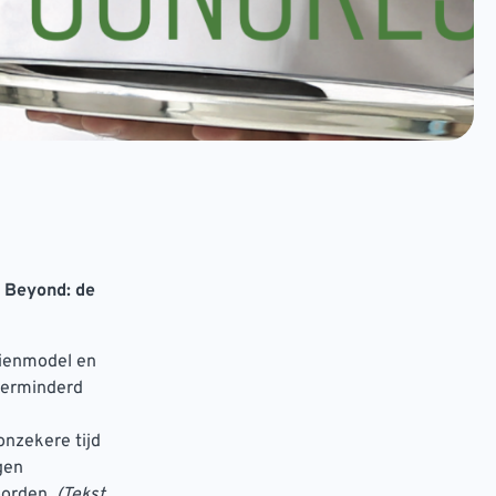
 Beyond: de
dienmodel en
verminderd
onzekere tijd
gen
woorden.
(Tekst