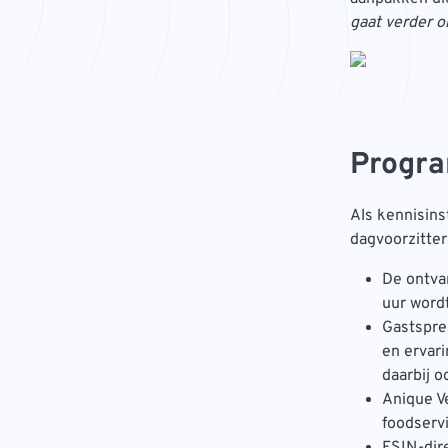
gaat verder o
Progr
Als kennisin
dagvoorzitte
De ontva
uur word
Gastsprek
en ervari
daarbij o
Anique Ve
foodservi
FSIN-dire