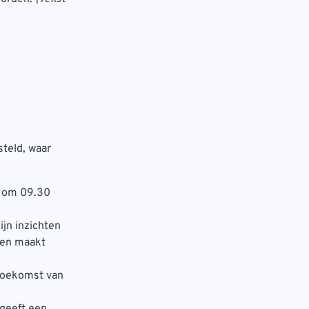
teld, waar
s om 09.30
ijn inzichten
n en maakt
 toekomst van
 geeft een