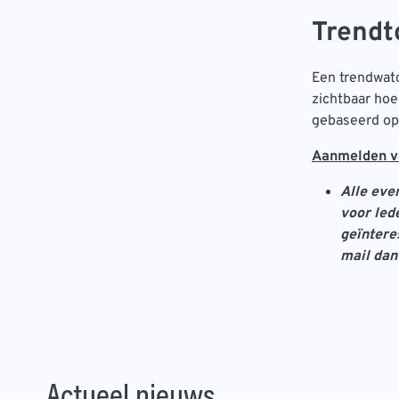
Trendt
Een trendwat
zichtbaar hoe
gebaseerd op
Aanmelden vo
Alle eve
voor led
geïntere
mail dan
Actueel nieuws